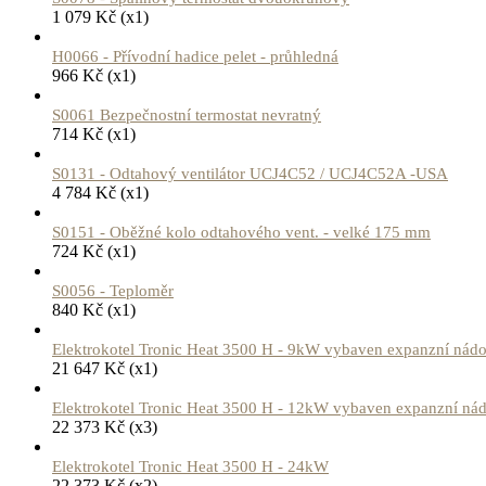
1 079
Kč
(x1)
H0066 - Přívodní hadice pelet - průhledná
966
Kč
(x1)
S0061 Bezpečnostní termostat nevratný
714
Kč
(x1)
S0131 - Odtahový ventilátor UCJ4C52 / UCJ4C52A -USA
4 784
Kč
(x1)
S0151 - Oběžné kolo odtahového vent. - velké 175 mm
724
Kč
(x1)
S0056 - Teploměr
840
Kč
(x1)
Elektrokotel Tronic Heat 3500 H - 9kW vybaven expanzní nád
21 647
Kč
(x1)
Elektrokotel Tronic Heat 3500 H - 12kW vybaven expanzní ná
22 373
Kč
(x3)
Elektrokotel Tronic Heat 3500 H - 24kW
22 373
Kč
(x2)