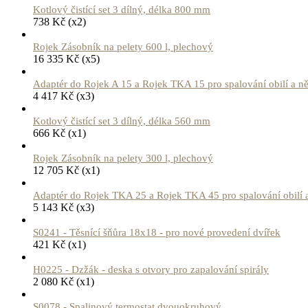
Kotlový čistící set 3 dílný, délka 800 mm
738
Kč
(x2)
Rojek Zásobník na pelety 600 l, plechový
16 335
Kč
(x5)
Adaptér do Rojek A 15 a Rojek TKA 15 pro spalování obilí a n
4 417
Kč
(x3)
Kotlový čistící set 3 dílný, délka 560 mm
666
Kč
(x1)
Rojek Zásobník na pelety 300 l, plechový
12 705
Kč
(x1)
Adaptér do Rojek TKA 25 a Rojek TKA 45 pro spalování obilí a
5 143
Kč
(x3)
S0241 - Těsnící šňůra 18x18 - pro nové provedení dvířek
421
Kč
(x1)
H0225 - Dzžák - deska s otvory pro zapalování spirály
2 080
Kč
(x1)
S0078 - Spalinový termostat dvouokruhový