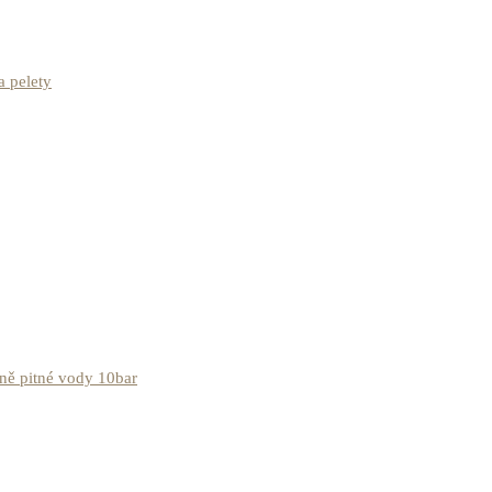
 pelety
aně pitné vody 10bar