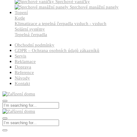
Sprchové vaničky
Sprchové masážní panely
Topení
Kotle
Klimatizace a tepelná čerpadla vzduch - vzduch
Solární systémy
Tepelná čerpadla
Obchodní podmínky
GDPR – Ochrana osobních údajů zákazníků
Servis
Reklamace
Doprava
Reference
Návody
Kontakt