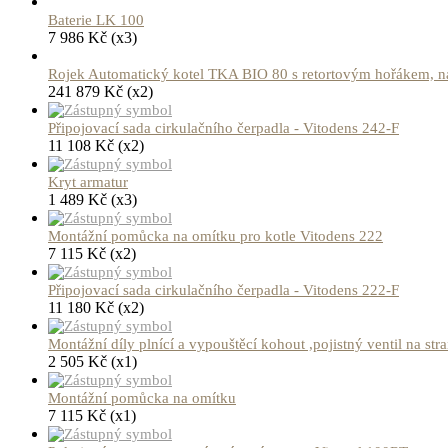
Baterie LK 100
7 986
Kč
(x3)
Rojek Automatický kotel TKA BIO 80 s retortovým hořákem, na
241 879
Kč
(x2)
Připojovací sada cirkulačního čerpadla - Vitodens 242-F
11 108
Kč
(x2)
Kryt armatur
1 489
Kč
(x3)
Montážní pomůcka na omítku pro kotle Vitodens 222
7 115
Kč
(x2)
Připojovací sada cirkulačního čerpadla - Vitodens 222-F
11 180
Kč
(x2)
Montážní díly plnící a vypouštěcí kohout ,pojistný ventil na str
2 505
Kč
(x1)
Montážní pomůcka na omítku
7 115
Kč
(x1)