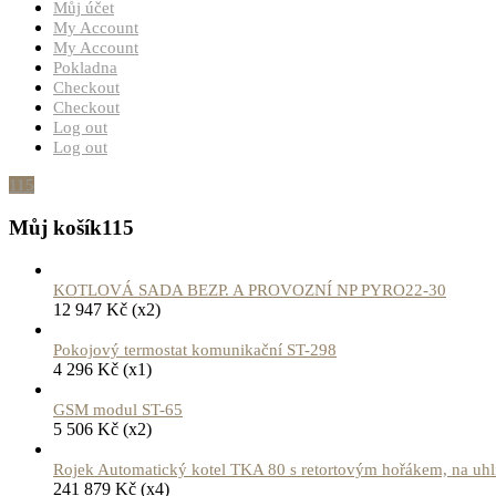
Můj účet
My Account
My Account
Pokladna
Checkout
Checkout
Log out
Log out
115
Můj košík
115
KOTLOVÁ SADA BEZP. A PROVOZNÍ NP PYRO22-30
12 947
Kč
(x2)
Pokojový termostat komunikační ST-298
4 296
Kč
(x1)
GSM modul ST-65
5 506
Kč
(x2)
Rojek Automatický kotel TKA 80 s retortovým hořákem, na uhlí,
241 879
Kč
(x4)