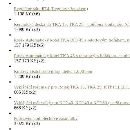
Regulátor tahu RT4 (Regulus s řetízkem)
1 198
Kč
(x6)
Keramická deska do TKA 15, TKA 25 - potřebná k adaptéru (do
1 089
Kč
(x3)
Rojek Automatický kotel TKA BIO 45 s retortovým hořákem, na
157 179
Kč
(x5)
Rojek Automatický kotel TKA 45 s retortovým hořákem, na uhlí,
157 179
Kč
(x2)
Kotlový čistící set 3 dílný, délka 1.000 mm
1 209
Kč
(x4)
Vyklápěcí rošt malý pro Rojek TKA 15, TKA 25, KTP PELLET, K
605
Kč
(x2)
Vyklápěcí rošt velký pro KTP 40, KTP 49 a KTP 80 (starší prove
666
Kč
(x2)
Podstavec pod plechové zásobníky
3 025
Kč
(x3)