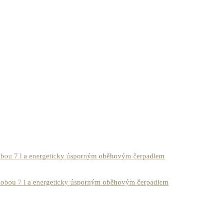
obou 7 l a energeticky úsporným oběhovým čerpadlem
dobou 7 l a energeticky úsporným oběhovým čerpadlem