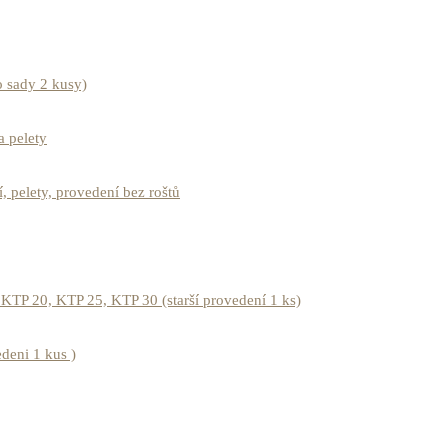
 sady 2 kusy)
 pelety
 pelety, provedení bez roštů
TP 20, KTP 25, KTP 30 (starší provedení 1 ks)
deni 1 kus )