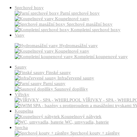
Sprchové boxy
Parní sprchové boxy
Koupelnové vany
Sprchové masážní boxy
Kompletní sprchové boxy
Vany
Hydromasážní vany
Koupelnové vany
Kompletní koupenové vany
Sauny
Finské sauny
Infračervené sauny
Parní sauny
Saunové doplňky
Vířivky
VÍŘIVKY - SPA - WHIRLP
SW
Koupelna
Koupelnový nábytek
WC, umyvadla, baterie
Sprcha
Sprchové kouty + zástěny