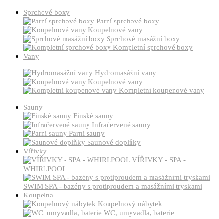
Sprchové boxy
Parní sprchové boxy
Koupelnové vany
Sprchové masážní boxy
Kompletní sprchové boxy
Vany
Hydromasážní vany
Koupelnové vany
Kompletní koupenové vany
Sauny
Finské sauny
Infračervené sauny
Parní sauny
Saunové doplňky
Vířivky
VÍŘIVKY - SPA -
WHIRLPOOL
SWIM SPA - bazény s protiproudem a masážními tryskami
Koupelna
Koupelnový nábytek
WC, umyvadla, baterie