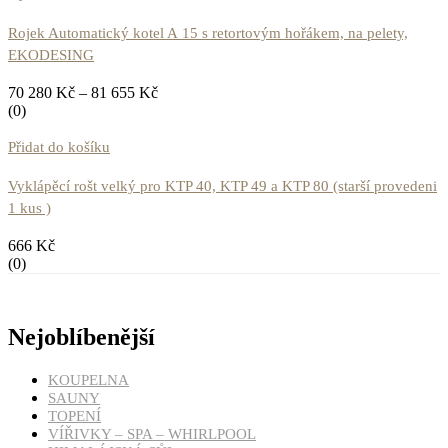
Rojek Automatický kotel A 15 s retortovým hořákem, na pelety,
EKODESING
70 280
Kč
–
81 655
Kč
(0)
Přidat do košíku
Vyklápěcí rošt velký pro KTP 40, KTP 49 a KTP 80 (starší provedeni
1 kus )
666
Kč
(0)
Nejoblíbenější
KOUPELNA
SAUNY
TOPENÍ
VÍŘIVKY – SPA – WHIRLPOOL