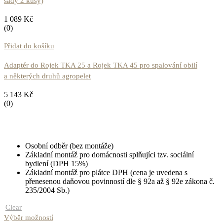
sady 2 kusy)
1 089
Kč
(0)
Přidat do košíku
Adaptér do Rojek TKA 25 a Rojek TKA 45 pro spalování obilí
a některých druhů agropelet
5 143
Kč
(0)
Osobní odběr (bez montáže)
Základní montáž pro domácnosti splňujíci tzv. sociální
bydlení (DPH 15%)
Základní montáž pro plátce DPH (cena je uvedena s
přenesenou daňovou povinností dle § 92a až § 92e zákona č.
235/2004 Sb.)
Clear
Výběr možností