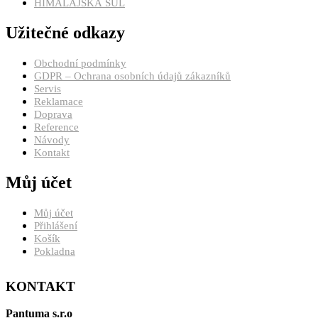
HIMALÁJSKÁ SŮL
Užitečné odkazy
Obchodní podmínky
GDPR – Ochrana osobních údajů zákazníků
Servis
Reklamace
Doprava
Reference
Návody
Kontakt
Můj účet
Můj účet
Přihlášení
Košík
Pokladna
KONTAKT
Pantuma s.r.o