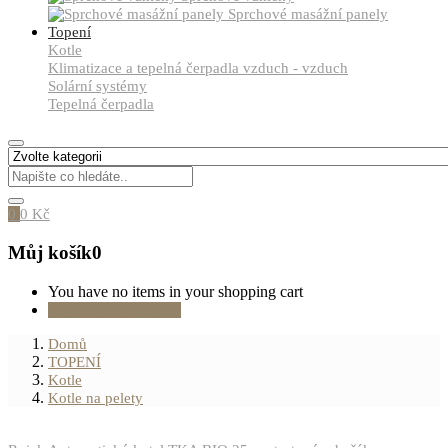
Sprchové masážní panely
Topení
Kotle
Klimatizace a tepelná čerpadla vzduch - vzduch
Solární systémy
Tepelná čerpadla
0
0
Kč
Můj košík
0
You have no items in your shopping cart
Pokračovat v nákupu
Domů
TOPENÍ
Kotle
Kotle na pelety