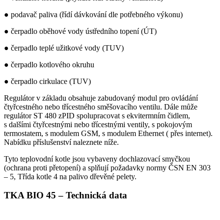
● podavač paliva (řídí dávkování dle potřebného výkonu)
● čerpadlo oběhové vody ústředního topení (ÚT)
● čerpadlo teplé užitkové vody (TUV)
● čerpadlo kotlového okruhu
● čerpadlo cirkulace (TUV)
Regulátor v základu obsahuje zabudovaný modul pro ovládání
čtyřcestného nebo třícestného směšovacího ventilu. Dále může
regulátor ST 480 zPID spolupracovat s ekvitermním čidlem,
s dalšími čtyřcestnými nebo třícestnými ventily, s pokojovým
termostatem, s modulem GSM, s modulem Ethernet ( přes internet).
Nabídku příslušenství naleznete níže.
Tyto teplovodní kotle jsou vybaveny dochlazovací smyčkou
(ochrana proti přetopení) a splňují požadavky normy ČSN EN 303
– 5,
Třída kotle 4
na palivo dřevěné pelety.
TKA BIO 45 – Technická data