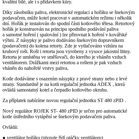
kvalitní bílé, ale i s přídavkem kůry.
Díky zásobníku paliva, elektronické regulaci a hořáku se šnekovým
podavačem, může kotel pracovat v automatickém režimu i několik
dní. Hořák je instalován do spodní části kotlového tělesa. Retortový
hořák je konstruován na principu spodního podávání paliva
a samotné hoření ( spalování ) lze přirovnat k hoření v kovářské
výhni. Z násypky je palivo dodáváno šnekovým dopravníkem
(podavačem) do kolena retorty. Zde je vytlačováno vzhůru na
kruhový rošt.
Rošt i retorta jsou vyrobeny z vysoce jakostní litiny.
Retorta je umístěna ve směšovači, do kterého je vháněn vzduch
ventilátorem. Drážkami mezi retortou a roštem je pak vzduch
vháněn do nahořelé vrstvy paliva.
Kotle dodáváme s osazením násypky z pravé strany nebo z levé
strany. Standardně je na kotli regulační jednotka
ADEX
, která
ovládá samostatný kotel a čerpadlo kotlového okruhu.
Za příplatek nabízíme novou regulační jednotku
ST 480 zPID
.
Nový regulátor ROJEK ST- 480 zPID je určen pro automatické
kotle ústředního vytápění se šnekovým podavačem paliva.
Ovládá:
● ventilátor hořáku (plynule řídí otáčky ventilátoru)