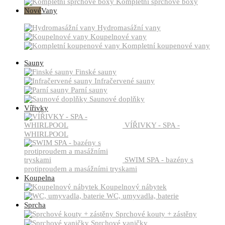
Kompletní sprchové boxy
Nové
Vany
Hydromasážní vany
Koupelnové vany
Kompletní koupenové vany
Sauny
Finské sauny
Infračervené sauny
Parní sauny
Saunové doplňky
Vířivky
VÍŘIVKY - SPA -
WHIRLPOOL
SWIM SPA - bazény s
protiproudem a masážními tryskami
Koupelna
Koupelnový nábytek
WC, umyvadla, baterie
Sprcha
Sprchové kouty + zástěny
Sprchové vaničky