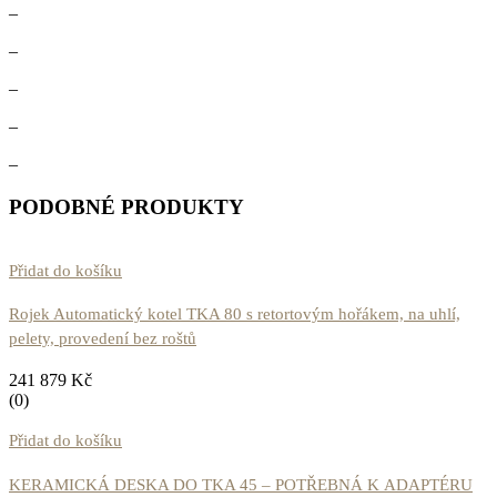
–
–
–
–
–
PODOBNÉ PRODUKTY
Přidat do košíku
Rojek Automatický kotel TKA 80 s retortovým hořákem, na uhlí,
pelety, provedení bez roštů
241 879
Kč
(0)
Přidat do košíku
KERAMICKÁ DESKA DO TKA 45 – POTŘEBNÁ K ADAPTÉRU