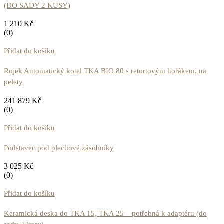
(DO SADY 2 KUSY)
1 210
Kč
(0)
Přidat do košíku
Rojek Automatický kotel TKA BIO 80 s retortovým hořákem, na
pelety
241 879
Kč
(0)
Přidat do košíku
Podstavec pod plechové zásobníky
3 025
Kč
(0)
Přidat do košíku
Keramická deska do TKA 15, TKA 25 – potřebná k adaptéru (do