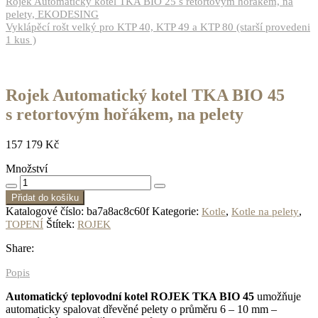
Rojek Automatický kotel TKA BIO 25 s retortovým hořákem, na
pelety, EKODESING
Vyklápěcí rošt velký pro KTP 40, KTP 49 a KTP 80 (starší provedeni
1 kus )
Rojek Automatický kotel TKA BIO 45
s retortovým hořákem, na pelety
157 179
Kč
Množství
Přidat do košíku
Katalogové číslo:
ba7a8ac8c60f
Kategorie:
,
,
Kotle
Kotle na pelety
Štítek:
TOPENÍ
ROJEK
Share:
Popis
Automatický teplovodní kotel
ROJEK TKA BIO 45
umožňuje
automaticky spalovat
dřevěné pelety
o průměru 6 – 10 mm –