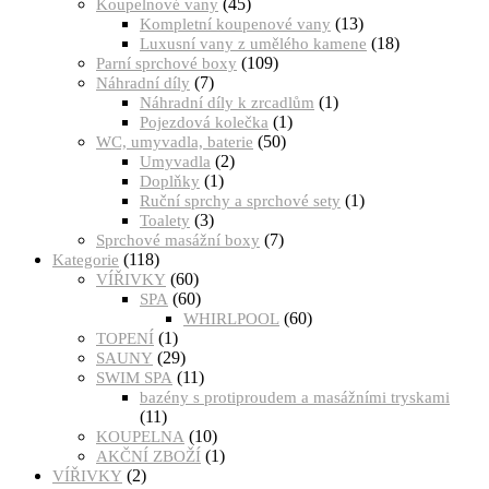
(45)
Koupelnové vany
(13)
Kompletní koupenové vany
(18)
Luxusní vany z umělého kamene
(109)
Parní sprchové boxy
(7)
Náhradní díly
(1)
Náhradní díly k zrcadlům
(1)
Pojezdová kolečka
(50)
WC, umyvadla, baterie
(2)
Umyvadla
(1)
Doplňky
(1)
Ruční sprchy a sprchové sety
(3)
Toalety
(7)
Sprchové masážní boxy
(118)
Kategorie
(60)
VÍŘIVKY
(60)
SPA
(60)
WHIRLPOOL
(1)
TOPENÍ
(29)
SAUNY
(11)
SWIM SPA
bazény s protiproudem a masážními tryskami
(11)
(10)
KOUPELNA
(1)
AKČNÍ ZBOŽÍ
(2)
VÍŘIVKY