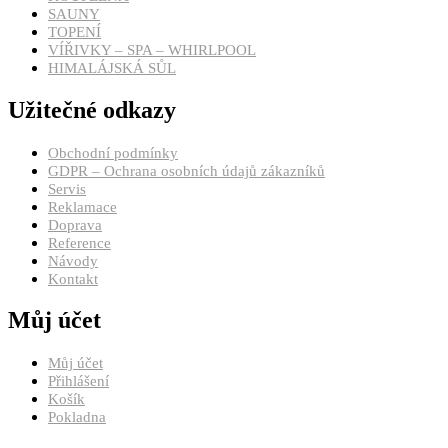
SAUNY
TOPENÍ
VÍŘIVKY – SPA – WHIRLPOOL
HIMALÁJSKÁ SŮL
Užitečné odkazy
Obchodní podmínky
GDPR – Ochrana osobních údajů zákazníků
Servis
Reklamace
Doprava
Reference
Návody
Kontakt
Můj účet
Můj účet
Přihlášení
Košík
Pokladna