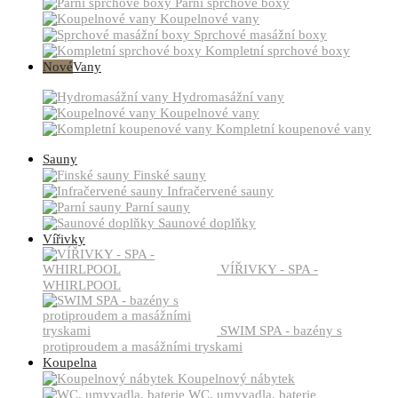
Parní sprchové boxy
Koupelnové vany
Sprchové masážní boxy
Kompletní sprchové boxy
Nové
Vany
Hydromasážní vany
Koupelnové vany
Kompletní koupenové vany
Sauny
Finské sauny
Infračervené sauny
Parní sauny
Saunové doplňky
Vířivky
VÍŘIVKY - SPA -
WHIRLPOOL
SWIM SPA - bazény s
protiproudem a masážními tryskami
Koupelna
Koupelnový nábytek
WC, umyvadla, baterie