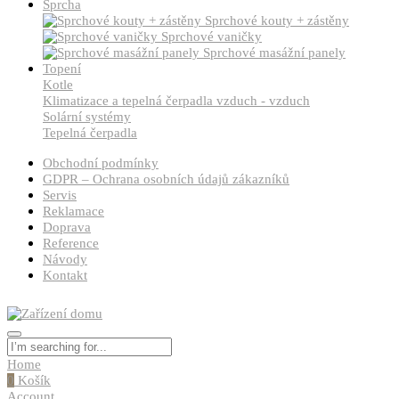
Sprcha
Sprchové kouty + zástěny
Sprchové vaničky
Sprchové masážní panely
Topení
Kotle
Klimatizace a tepelná čerpadla vzduch - vzduch
Solární systémy
Tepelná čerpadla
Obchodní podmínky
GDPR – Ochrana osobních údajů zákazníků
Servis
Reklamace
Doprava
Reference
Návody
Kontakt
Home
0
Košík
Account