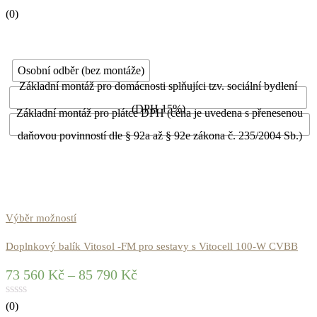
(0)
Osobní odběr (bez montáže)
Základní montáž pro domácnosti splňujíci tzv. sociální bydlení
(DPH 15%)
Základní montáž pro plátce DPH (cena je uvedena s přenesenou
daňovou povinností dle § 92a až § 92e zákona č. 235/2004 Sb.)
Výběr možností
Doplnkový balík Vitosol -FM pro sestavy s Vitocell 100-W CVBB
73 560
Kč
–
85 790
Kč
(0)