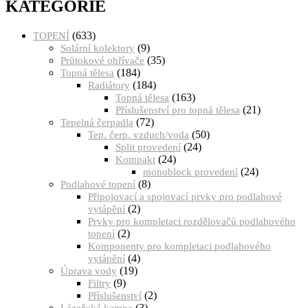
KATEGORIE
(633)
TOPENÍ
(9)
Solární kolektory
(35)
Průtokové ohřívače
(184)
Topná tělesa
(184)
Radiátory
(163)
Topná tělesa
(21)
Příslušenství pro topná tělesa
(72)
Tepelná čerpadla
(50)
Tep. čerp. vzduch/voda
(24)
Split provedení
(24)
Kompakt
(24)
monoblock provedení
(8)
Podlahové topení
Připojovací a spojovací prvky pro podlahové
(2)
vytápění
Prvky pro kompletaci rozdělovačů podlahového
(2)
topení
Komponenty pro kompletaci podlahového
(4)
vytápění
(19)
Úprava vody
(9)
Filtry
(2)
Příslušenství
(3)
Lázeňská kamna