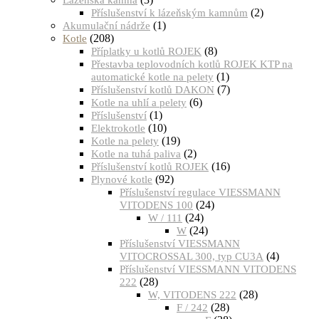
(2)
Příslušenství k lázeňským kamnům
(1)
Akumulační nádrže
(208)
Kotle
(8)
Příplatky u kotlů ROJEK
Přestavba teplovodních kotlů ROJEK KTP na
(1)
automatické kotle na pelety
(7)
Příslušenství kotlů DAKON
(6)
Kotle na uhlí a pelety
(1)
Příslušenství
(10)
Elektrokotle
(19)
Kotle na pelety
(2)
Kotle na tuhá paliva
(16)
Příslušenství kotlů ROJEK
(92)
Plynové kotle
Příslušenství regulace VIESSMANN
(24)
VITODENS 100
(24)
W / 111
(24)
W
Příslušenství VIESSMANN
(4)
VITOCROSSAL 300, typ CU3A
Příslušenství VIESSMANN VITODENS
(28)
222
(28)
W, VITODENS 222
(28)
F / 242