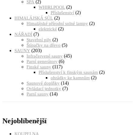
(2)
SPA
(2)
WHIRLPOOL
(2)
Příslušenství
(2)
HIMALÁJSKÁ SŮL
(2)
Himalájské přírodní solné lampy
(2)
elektrické
(7)
NÁŘADÍ
(2)
Stavební pily
(5)
Štípačky na dřevo
(203)
SAUNY
(45)
Infračervené sauny
(6)
Parní generátory
(117)
Finské sauny
(2)
Příslušenství k finským saunám
(2)
ohrádky ke kamnům
(14)
Saunové doplňky
(7)
Ovládací jednotky
(14)
Parní sauny
Nejoblíbenější
KOUPELNA