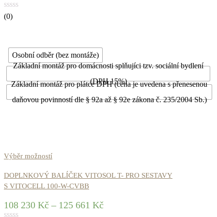
(0)
Osobní odběr (bez montáže)
Základní montáž pro domácnosti splňujíci tzv. sociální bydlení
(DPH 15%)
Základní montáž pro plátce DPH (cena je uvedena s přenesenou
daňovou povinností dle § 92a až § 92e zákona č. 235/2004 Sb.)
Výběr možností
DOPLNKOVÝ BALÍČEK VITOSOL T- PRO SESTAVY
S VITOCELL 100-W-CVBB
108 230
Kč
–
125 661
Kč