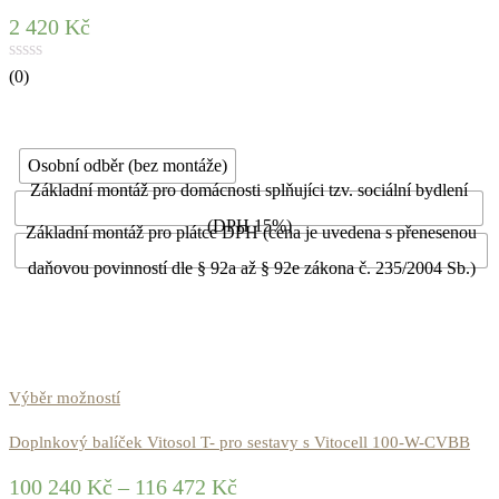
2 420
Kč
(0)
Osobní odběr (bez montáže)
Základní montáž pro domácnosti splňujíci tzv. sociální bydlení
(DPH 15%)
Základní montáž pro plátce DPH (cena je uvedena s přenesenou
daňovou povinností dle § 92a až § 92e zákona č. 235/2004 Sb.)
Výběr možností
Doplnkový balíček Vitosol T- pro sestavy s Vitocell 100-W-CVBB
100 240
Kč
–
116 472
Kč