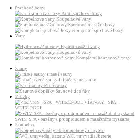
Sprchové boxy
Parní sprchové boxy
Koupelnové vany
Sprchové masážní boxy
Kompletní sprchové boxy
Vany
Hydromasážní vany
Koupelnové vany
Kompletní koupenové vany
Sauny
Finské sauny
Infračervené sauny
Parní sauny
Saunové doplňky
Vířivky
VÍŘIVKY - SPA -
WHIRLPOOL
SWIM SPA - bazény s protiproudem a masážními tryskami
Koupelna
Koupelnový nábytek
WC, umyvadla, baterie