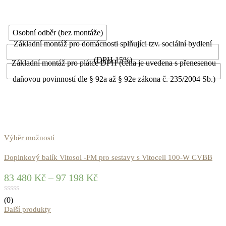
Osobní odběr (bez montáže)
Základní montáž pro domácnosti splňujíci tzv. sociální bydlení
(DPH 15%)
Základní montáž pro plátce DPH (cena je uvedena s přenesenou
daňovou povinností dle § 92a až § 92e zákona č. 235/2004 Sb.)
Výběr možností
Doplnkový balík Vitosol -FM pro sestavy s Vitocell 100-W CVBB
83 480
Kč
–
97 198
Kč
(0)
Další produkty