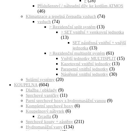
(28)
F
Příslušenství / náhradní díly ke kotlům ATMOS
(46)
(74)
Klimatizace a tepelná čerpadla vzduch
(74)
vzduch
(13)
> Rezidenční split systém
> SET vnitřní + venkovní jednotka
(13)
SET nástěnná vnitřní + vnější
(13)
jednotka
(61)
> Rezidenční multisplit systém
(15)
Vnější jednotky MULTISPLIT
(13)
Kazetovné vnitřní jednotky
(3)
Parapetní vnitřní jednotky
(30)
Nástěnné vnitřní jednotky
(20)
Solární systémy
(604)
KOUPELNA
(9)
Dlažba / obklady
(11)
Sprchové vaničky
(9)
Parní sprchové boxy s hydromasážní vanou
(6)
Kompletní sprchové boxy
(6)
Koupelnový nábytek
(3)
Zrcadla
(211)
Sprchové kouty + zástěny
(134)
Hydromasážní vany