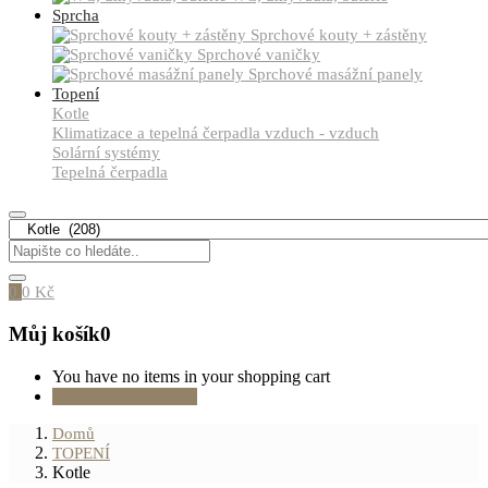
Sprcha
Sprchové kouty + zástěny
Sprchové vaničky
Sprchové masážní panely
Topení
Kotle
Klimatizace a tepelná čerpadla vzduch - vzduch
Solární systémy
Tepelná čerpadla
0
0
Kč
Můj košík
0
You have no items in your shopping cart
Pokračovat v nákupu
Domů
TOPENÍ
Kotle