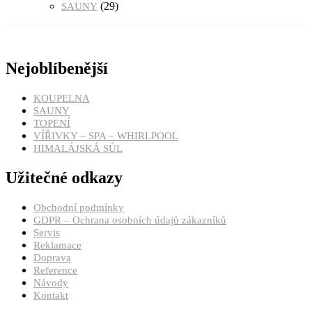
(29)
SAUNY
Nejoblíbenější
KOUPELNA
SAUNY
TOPENÍ
VÍŘIVKY – SPA – WHIRLPOOL
HIMALÁJSKÁ SŮL
Užitečné odkazy
Obchodní podmínky
GDPR – Ochrana osobních údajů zákazníků
Servis
Reklamace
Doprava
Reference
Návody
Kontakt