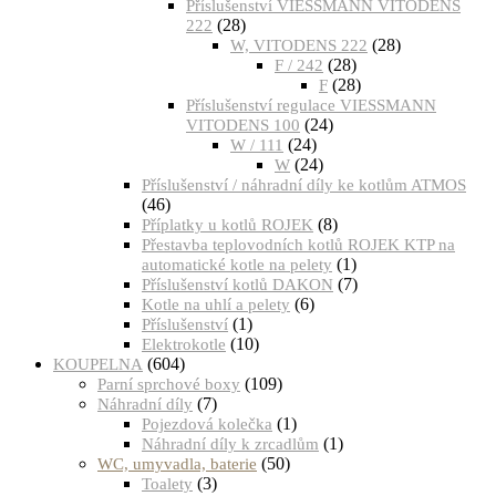
Příslušenství VIESSMANN VITODENS
(28)
222
(28)
W, VITODENS 222
(28)
F / 242
(28)
F
Příslušenství regulace VIESSMANN
(24)
VITODENS 100
(24)
W / 111
(24)
W
Příslušenství / náhradní díly ke kotlům ATMOS
(46)
(8)
Příplatky u kotlů ROJEK
Přestavba teplovodních kotlů ROJEK KTP na
(1)
automatické kotle na pelety
(7)
Příslušenství kotlů DAKON
(6)
Kotle na uhlí a pelety
(1)
Příslušenství
(10)
Elektrokotle
(604)
KOUPELNA
(109)
Parní sprchové boxy
(7)
Náhradní díly
(1)
Pojezdová kolečka
(1)
Náhradní díly k zrcadlům
(50)
WC, umyvadla, baterie
(3)
Toalety