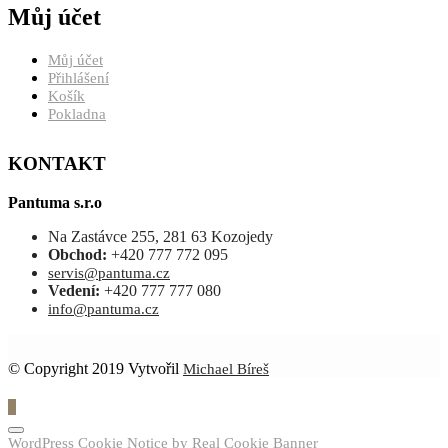
Můj účet
Můj účet
Přihlášení
Košík
Pokladna
KONTAKT
Pantuma s.r.o
Na Zastávce 255, 281 63 Kozojedy
Obchod:
+420 777 772 095
servis@pantuma.cz
Vedení:
+420 777 777 080
info@pantuma.cz
© Copyright 2019 Vytvořil
Michael Bíreš
0
WordPress Cookie Notice by Real Cookie Banner