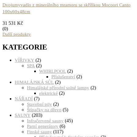
Dvojumyvadlo z minerálního mramoru se skříňkou Mocoori Canto
100x60x48cm
31 531
Kč
(0)
Další produkty
KATEGORIE
(2)
VÍŘIVKY
(2)
SPA
(2)
WHIRLPOOL
(2)
Příslušenství
(2)
HIMALÁJSKÁ SŮL
(2)
Himalájské přírodní solné lampy
(2)
elektrické
(7)
NÁŘADÍ
(2)
Stavební pily
(5)
Štípačky na dřevo
(203)
SAUNY
(45)
Infračervené sauny
(6)
Parní generátory
(117)
Finské sauny