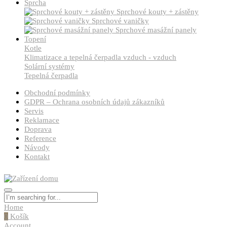
Sprcha
Sprchové kouty + zástěny
Sprchové vaničky
Sprchové masážní panely
Topení
Kotle
Klimatizace a tepelná čerpadla vzduch - vzduch
Solární systémy
Tepelná čerpadla
Obchodní podmínky
GDPR – Ochrana osobních údajů zákazníků
Servis
Reklamace
Doprava
Reference
Návody
Kontakt
Home
0
Košík
Account