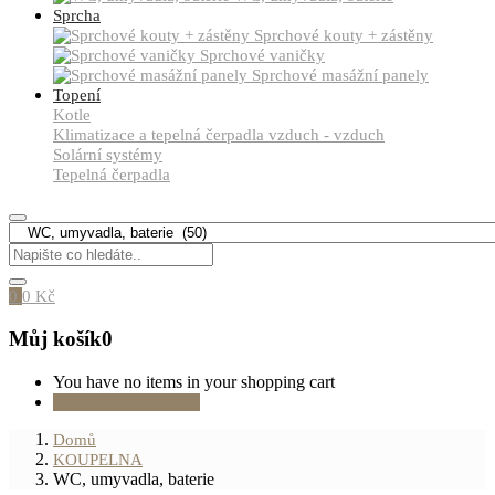
Sprcha
Sprchové kouty + zástěny
Sprchové vaničky
Sprchové masážní panely
Topení
Kotle
Klimatizace a tepelná čerpadla vzduch - vzduch
Solární systémy
Tepelná čerpadla
0
0
Kč
Můj košík
0
You have no items in your shopping cart
Pokračovat v nákupu
Domů
KOUPELNA
WC, umyvadla, baterie