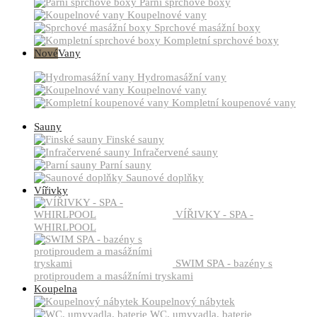
Parní sprchové boxy
Koupelnové vany
Sprchové masážní boxy
Kompletní sprchové boxy
Nové
Vany
Hydromasážní vany
Koupelnové vany
Kompletní koupenové vany
Sauny
Finské sauny
Infračervené sauny
Parní sauny
Saunové doplňky
Vířivky
VÍŘIVKY - SPA -
WHIRLPOOL
SWIM SPA - bazény s
protiproudem a masážními tryskami
Koupelna
Koupelnový nábytek
WC, umyvadla, baterie