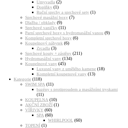
(2)
Umyvadla
(1)
Doplňky
(1)
Ruční sprchy a sprchové sety
(7)
Sprchové masážní boxy
(9)
Dlažba / obklady
(11)
Sprchové vaničky
(9)
Parní sprchové boxy s hydromasážní vanou
(6)
Kompletní sprchové boxy
(6)
Koupelnový nábytek
(3)
Zrcadla
(211)
Sprchové kouty + zástěny
(134)
Hydromasážní vany
(45)
Koupelnové vany
(18)
Luxusní vany z umělého kamene
(13)
Kompletní koupenové vany
(118)
Kategorie
(11)
SWIM SPA
bazény s protiproudem a masážními tryskami
(11)
(10)
KOUPELNA
(1)
AKČNÍ ZBOŽÍ
(60)
VÍŘIVKY
(60)
SPA
(60)
WHIRLPOOL
(1)
TOPENÍ