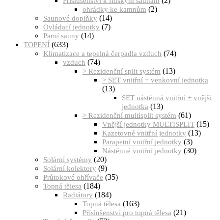
(2)
Příslušenství k finským saunám
(2)
ohrádky ke kamnům
(14)
Saunové doplňky
(7)
Ovládací jednotky
(14)
Parní sauny
(633)
TOPENÍ
(74)
Klimatizace a tepelná čerpadla vzduch
(74)
vzduch
(13)
> Rezidenční split systém
> SET vnitřní + venkovní jednotka
(13)
SET nástěnná vnitřní + vnější
(13)
jednotka
(61)
> Rezidenční multisplit systém
(15)
Vnější jednotky MULTISPLIT
(13)
Kazetovné vnitřní jednotky
(3)
Parapetní vnitřní jednotky
(30)
Nástěnné vnitřní jednotky
(20)
Solární systémy
(9)
Solární kolektory
(35)
Průtokové ohřívače
(184)
Topná tělesa
(184)
Radiátory
(163)
Topná tělesa
(21)
Příslušenství pro topná tělesa