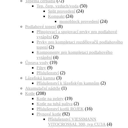
(72)
Tepelná čerpadla
(50)
Tep. čerp. vzduch/voda
(24)
Split provedení
(24)
Kompakt
(24)
monoblock provedení
(8)
Podlahové topení
Připojovací a spojovací prvky pro podlahové
(2)
vytápění
Prvky pro kompletaci rozdělovačů podlahového
(2)
topení
Komponenty pro kompletaci podlahového
(4)
vytápění
(19)
Úprava vody
(9)
Filtry
(2)
Příslušenství
(3)
Lázeňská kamna
(2)
Příslušenství k lázeňským kamnům
(1)
Akumulační nádrže
(208)
Kotle
(19)
Kotle na pelety
(2)
Kotle na tuhá paliva
(16)
Příslušenství kotlů ROJEK
(92)
Plynové kotle
Příslušenství VIESSMANN
(4)
VITOCROSSAL 300, typ CU3A