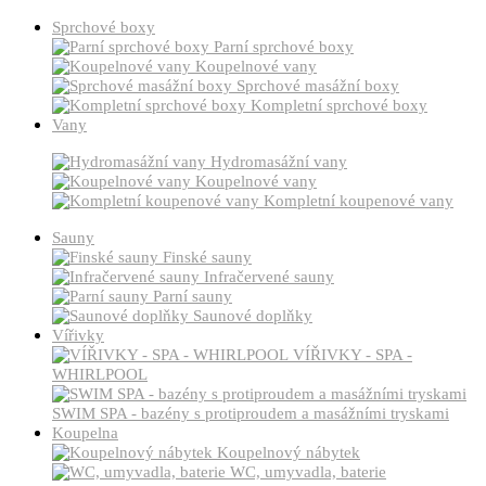
Sprchové boxy
Parní sprchové boxy
Koupelnové vany
Sprchové masážní boxy
Kompletní sprchové boxy
Vany
Hydromasážní vany
Koupelnové vany
Kompletní koupenové vany
Sauny
Finské sauny
Infračervené sauny
Parní sauny
Saunové doplňky
Vířivky
VÍŘIVKY - SPA -
WHIRLPOOL
SWIM SPA - bazény s protiproudem a masážními tryskami
Koupelna
Koupelnový nábytek
WC, umyvadla, baterie