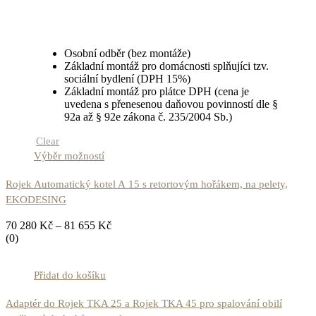
Osobní odběr (bez montáže)
Základní montáž pro domácnosti splňujíci tzv.
sociální bydlení (DPH 15%)
Základní montáž pro plátce DPH (cena je
uvedena s přenesenou daňovou povinností dle §
92a až § 92e zákona č. 235/2004 Sb.)
Clear
Výběr možností
Rojek Automatický kotel A 15 s retortovým hořákem, na pelety,
EKODESING
70 280
Kč
–
81 655
Kč
(0)
Přidat do košíku
Adaptér do Rojek TKA 25 a Rojek TKA 45 pro spalování obilí