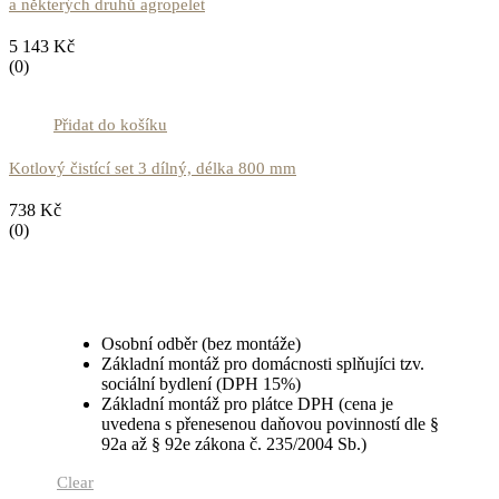
a některých druhů agropelet
5 143
Kč
(0)
Přidat do košíku
Kotlový čistící set 3 dílný, délka 800 mm
738
Kč
(0)
Osobní odběr (bez montáže)
Základní montáž pro domácnosti splňujíci tzv.
sociální bydlení (DPH 15%)
Základní montáž pro plátce DPH (cena je
uvedena s přenesenou daňovou povinností dle §
92a až § 92e zákona č. 235/2004 Sb.)
Clear