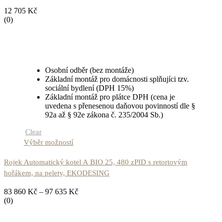
12 705
Kč
(0)
Osobní odběr (bez montáže)
Základní montáž pro domácnosti splňujíci tzv.
sociální bydlení (DPH 15%)
Základní montáž pro plátce DPH (cena je
uvedena s přenesenou daňovou povinností dle §
92a až § 92e zákona č. 235/2004 Sb.)
Clear
Výběr možností
Rojek Automatický kotel A BIO 25, 480 zPID s retortovým
hořákem, na pelety, EKODESING
83 860
Kč
–
97 635
Kč
(0)