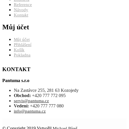
Reference
Návody
Kontakt
Můj účet
Můj účet
Přihlášení
Košík
Pokladna
KONTAKT
Pantuma s.r.o
Na Zastávce 255, 281 63 Kozojedy
Obchod:
+420 777 772 095
servis@pantuma.cz
Vedení:
+420 777 777 080
info@pantuma.cz
© Copyright 2019 Vytvořil
Michael Bíreš