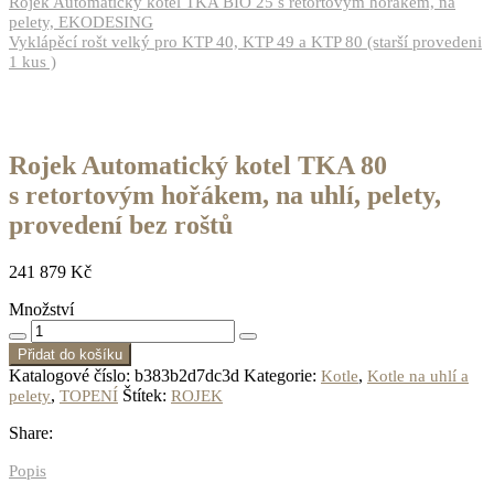
Rojek Automatický kotel TKA BIO 25 s retortovým hořákem, na
pelety, EKODESING
Vyklápěcí rošt velký pro KTP 40, KTP 49 a KTP 80 (starší provedeni
1 kus )
Rojek Automatický kotel TKA 80
s retortovým hořákem, na uhlí, pelety,
provedení bez roštů
241 879
Kč
Množství
Přidat do košíku
Katalogové číslo:
b383b2d7dc3d
Kategorie:
,
Kotle
Kotle na uhlí a
,
Štítek:
pelety
TOPENÍ
ROJEK
Share:
Popis