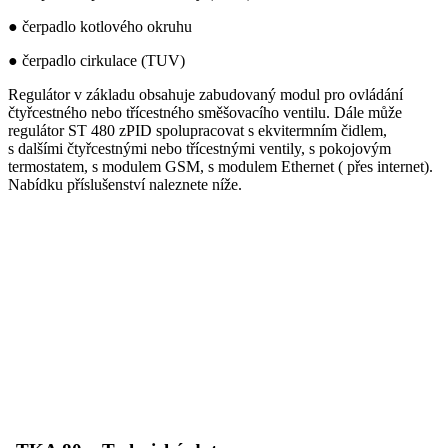
● čerpadlo kotlového okruhu
● čerpadlo cirkulace (TUV)
Regulátor v základu obsahuje zabudovaný modul pro ovládání
čtyřcestného nebo třícestného směšovacího ventilu. Dále může
regulátor ST 480 zPID spolupracovat s ekvitermním čidlem,
s dalšími čtyřcestnými nebo třícestnými ventily, s pokojovým
termostatem, s modulem GSM, s modulem Ethernet ( přes internet).
Nabídku příslušenství naleznete níže.