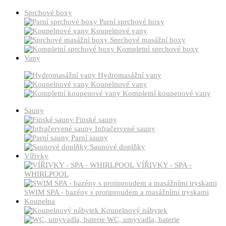
Sprchové boxy
Parní sprchové boxy
Koupelnové vany
Sprchové masážní boxy
Kompletní sprchové boxy
Vany
Hydromasážní vany
Koupelnové vany
Kompletní koupenové vany
Sauny
Finské sauny
Infračervené sauny
Parní sauny
Saunové doplňky
Vířivky
VÍŘIVKY - SPA -
WHIRLPOOL
SWIM SPA - bazény s protiproudem a masážními tryskami
Koupelna
Koupelnový nábytek
WC, umyvadla, baterie