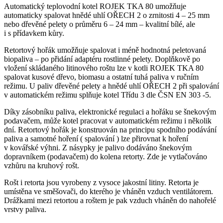
Automatický teplovodní kotel
ROJEK TKA 80
umožňuje
automaticky spalovat
hnědé uhlí OŘECH 2
o zrnitosti 4 – 25 mm
nebo
dřevěné pelety
o průměru 6 – 24 mm – kvalitní bílé, ale
i s přídavkem kůry.
Retortový hořák
umožňuje spalovat i méně hodnotná peletovaná
biopaliva – po přidání adaptéru rostlinné pelety. Doplňkově
po
vložení skládaného litinového roštu lze v kotli ROJEK TKA 80
spalovat kusové dřevo, biomasu a ostatní tuhá paliva v ručním
režimu.
U paliv dřevěné pelety a hnědé uhlí OŘECH 2 při spalování
v automatickém režimu
splňuje kotel Třídu 3
dle ČSN EN 303 -5.
Díky zásobníku paliva, elektronické regulaci a hořáku se šnekovým
podavačem, může kotel pracovat v automatickém režimu i několik
dní. Retortový hořák je konstruován na principu spodního podávání
paliva a samotné hoření ( spalování ) lze přirovnat k hoření
v kovářské výhni. Z násypky je palivo dodáváno šnekovým
dopravníkem (podavačem) do kolena retorty. Zde je vytlačováno
vzhůru na kruhový rošt.
Rošt i retorta jsou vyrobeny z vysoce jakostní litiny.
Retorta je
umístěna ve směšovači, do kterého je vháněn vzduch ventilátorem.
Drážkami mezi retortou a roštem je pak vzduch vháněn do nahořelé
vrstvy paliva.