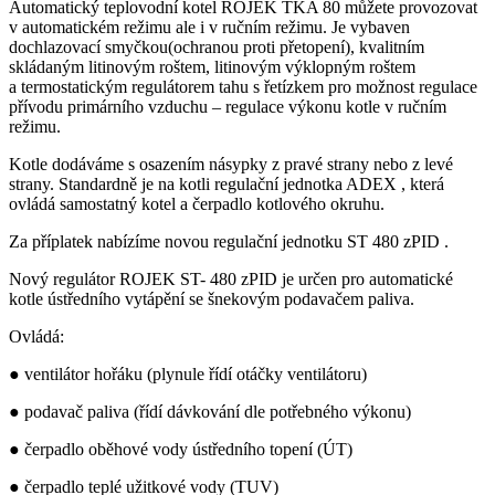
Automatický teplovodní kotel
ROJEK TKA 80 můžete provozovat
v automatickém režimu ale i v ručním režimu.
Je vybaven
dochlazovací smyčkou(ochranou proti přetopení), kvalitním
skládaným litinovým roštem, litinovým výklopným roštem
a termostatickým regulátorem tahu s řetízkem pro možnost regulace
přívodu primárního vzduchu – regulace výkonu kotle v ručním
režimu.
Kotle dodáváme s osazením násypky z pravé strany nebo z levé
strany. Standardně je na kotli regulační jednotka
ADEX
, která
ovládá samostatný kotel a čerpadlo kotlového okruhu.
Za příplatek nabízíme novou regulační jednotku
ST 480 zPID
.
Nový regulátor ROJEK ST- 480 zPID je určen pro automatické
kotle ústředního vytápění se šnekovým podavačem paliva.
Ovládá:
● ventilátor hořáku (plynule řídí otáčky ventilátoru)
● podavač paliva (řídí dávkování dle potřebného výkonu)
● čerpadlo oběhové vody ústředního topení (ÚT)
● čerpadlo teplé užitkové vody (TUV)