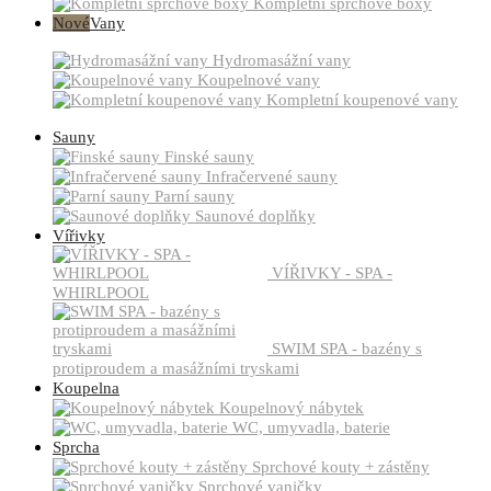
Kompletní sprchové boxy
Nové
Vany
Hydromasážní vany
Koupelnové vany
Kompletní koupenové vany
Sauny
Finské sauny
Infračervené sauny
Parní sauny
Saunové doplňky
Vířivky
VÍŘIVKY - SPA -
WHIRLPOOL
SWIM SPA - bazény s
protiproudem a masážními tryskami
Koupelna
Koupelnový nábytek
WC, umyvadla, baterie
Sprcha
Sprchové kouty + zástěny
Sprchové vaničky