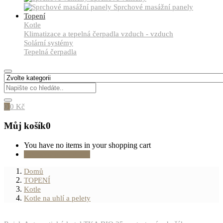
Sprchové masážní panely
Topení
Kotle
Klimatizace a tepelná čerpadla vzduch - vzduch
Solární systémy
Tepelná čerpadla
0
0
Kč
Můj košík
0
You have no items in your shopping cart
Pokračovat v nákupu
Domů
TOPENÍ
Kotle
Kotle na uhlí a pelety