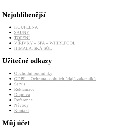
Nejoblíbenější
KOUPELNA
SAUNY
TOPENÍ
VÍŘIVKY – SPA – WHIRLPOOL
HIMALÁJSKÁ SŮL
Užitečné odkazy
Obchodní podmínky
GDPR – Ochrana osobních údajů zákazníků
Servis
Reklamace
Doprava
Reference
Návody
Kontakt
Můj účet