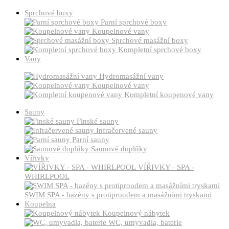
Sprchové boxy
Parní sprchové boxy
Koupelnové vany
Sprchové masážní boxy
Kompletní sprchové boxy
Vany
Hydromasážní vany
Koupelnové vany
Kompletní koupenové vany
Sauny
Finské sauny
Infračervené sauny
Parní sauny
Saunové doplňky
Vířivky
VÍŘIVKY - SPA -
WHIRLPOOL
SWIM SPA - bazény s protiproudem a masážními tryskami
Koupelna
Koupelnový nábytek
WC, umyvadla, baterie