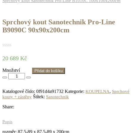
Sprchový kout Sanotechnik Pro-Line B1010C 100x100x200cm
Sprchový kout Sanotechnik Pro-Line
B9090C 90x90x200cm
20 689
Kč
Množství
Přidat do košíku
Katalogové číslo:
0f91d4a91732
Kategorie:
,
KOUPELNA
Sprchové
Štítek:
kouty + zástěny
Sanotechnik
Share:
Popis
rozměr: 87,5-89 x 87,5-89 x 200cm