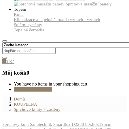
Sprchové masážní panely
Topení
Kotle
Klimatizace a tepelná čerpadla vzduch - vzduch
Solární systémy
Tepelná čerpadla
0
0
Kč
Můj košík
0
You have no items in your shopping cart
Pokračovat v nákupu
Domů
KOUPELNA
Sprchové kouty + zástěny
Sprchový kout Sanotechnik Smartflex D2280 80x80x195cm