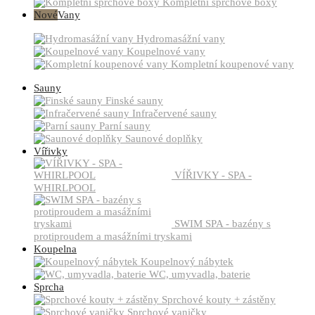
Kompletní sprchové boxy
Nové
Vany
Hydromasážní vany
Koupelnové vany
Kompletní koupenové vany
Sauny
Finské sauny
Infračervené sauny
Parní sauny
Saunové doplňky
Vířivky
VÍŘIVKY - SPA -
WHIRLPOOL
SWIM SPA - bazény s
protiproudem a masážními tryskami
Koupelna
Koupelnový nábytek
WC, umyvadla, baterie
Sprcha
Sprchové kouty + zástěny
Sprchové vaničky