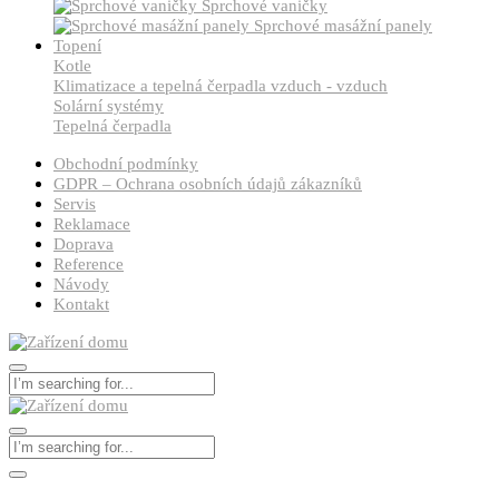
Sprchové vaničky
Sprchové masážní panely
Topení
Kotle
Klimatizace a tepelná čerpadla vzduch - vzduch
Solární systémy
Tepelná čerpadla
Obchodní podmínky
GDPR – Ochrana osobních údajů zákazníků
Servis
Reklamace
Doprava
Reference
Návody
Kontakt