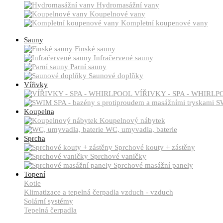
Hydromasážní vany
Koupelnové vany
Kompletní koupenové vany
Sauny
Finské sauny
Infračervené sauny
Parní sauny
Saunové doplňky
Vířivky
VÍŘIVKY - SPA - WHIRLP
SW
Koupelna
Koupelnový nábytek
WC, umyvadla, baterie
Sprcha
Sprchové kouty + zástěny
Sprchové vaničky
Sprchové masážní panely
Topení
Kotle
Klimatizace a tepelná čerpadla vzduch - vzduch
Solární systémy
Tepelná čerpadla