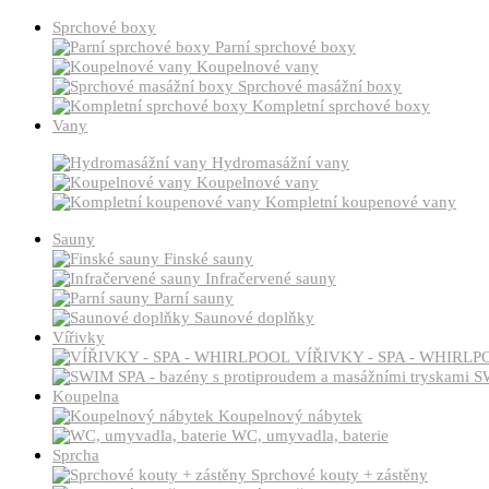
Sprchové boxy
Parní sprchové boxy
Koupelnové vany
Sprchové masážní boxy
Kompletní sprchové boxy
Vany
Hydromasážní vany
Koupelnové vany
Kompletní koupenové vany
Sauny
Finské sauny
Infračervené sauny
Parní sauny
Saunové doplňky
Vířivky
VÍŘIVKY - SPA - WHIRLP
SW
Koupelna
Koupelnový nábytek
WC, umyvadla, baterie
Sprcha
Sprchové kouty + zástěny