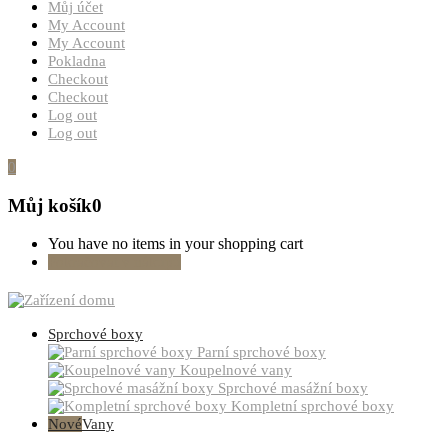
Můj účet
My Account
My Account
Pokladna
Checkout
Checkout
Log out
Log out
0
Můj košík
0
You have no items in your shopping cart
Pokračovat v nákupu
Sprchové boxy
Parní sprchové boxy
Koupelnové vany
Sprchové masážní boxy
Kompletní sprchové boxy
Nové
Vany