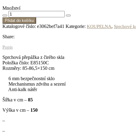
Množství
Přidat do košíku
Katalogové číslo:
e3062bef7a41
Kategorie:
,
KOUPELNA
Sprchové k
Share:
Popis
Sprchová přepážka z čirého skla
Položka číslo: E85150C
Rozměry: 85-86,5×150 cm
6 mm bezpečnostní sklo
Mechanismus zdvihu a sezení
Anti-kalk nátěr
Šířka v cm –
85
Výška v cm –
150
–
–