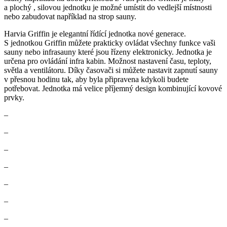
a plochý , silovou jednotku je možné umístit do vedlejší místnosti
nebo zabudovat například na strop sauny.
Harvia Griffin je elegantní řídící jednotka nové generace.
S jednotkou Griffin můžete prakticky ovládat všechny funkce vaši
sauny nebo infrasauny které jsou řízeny elektronicky. Jednotka je
určena pro ovládání infra kabin. Možnost nastavení času, teploty,
světla a ventilátoru. Díky časovači si můžete nastavit zapnutí sauny
v přesnou hodinu tak, aby byla připravena kdykoli budete
potřebovat. Jednotka má velice příjemný design kombinující kovové
prvky.
–
–
–
–
–
–
–