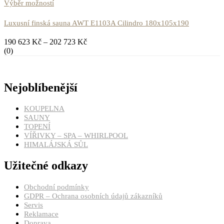
Výběr možností
Luxusní finská sauna AWT E1103A Cilindro 180x105x190
190 623
Kč
–
202 723
Kč
(0)
Nejoblíbenější
KOUPELNA
SAUNY
TOPENÍ
VÍŘIVKY – SPA – WHIRLPOOL
HIMALÁJSKÁ SŮL
Užitečné odkazy
Obchodní podmínky
GDPR – Ochrana osobních údajů zákazníků
Servis
Reklamace
Doprava