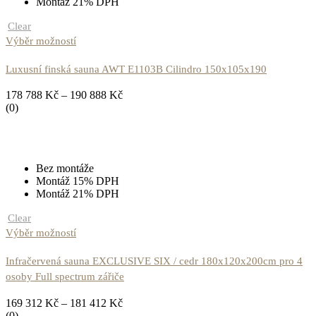
Montáž 21% DPH
Clear
Výběr možností
Luxusní finská sauna AWT E1103B Cilindro 150x105x190
178 788
Kč
–
190 888
Kč
(0)
Bez montáže
Montáž 15% DPH
Montáž 21% DPH
Clear
Výběr možností
Infračervená sauna EXCLUSIVE SIX / cedr 180x120x200cm pro 4
osoby Full spectrum zářiče
169 312
Kč
–
181 412
Kč
(0)