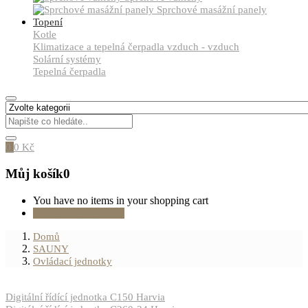
Sprchové masážní panely
Topení
Kotle
Klimatizace a tepelná čerpadla vzduch - vzduch
Solární systémy
Tepelná čerpadla
0
0
Kč
Můj košík
0
You have no items in your shopping cart
Pokračovat v nákupu
Domů
SAUNY
Ovládací jednotky
Digitální řídící jednotka C150 Harvia