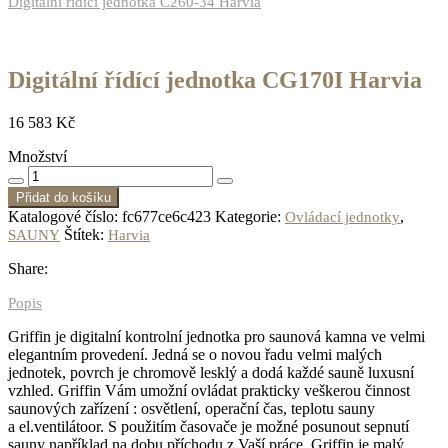
Digitální řídící jednotka C260-34 Harvia
Digitální řídící jednotka CG170I Harvia
16 583
Kč
Množství
Přidat do košíku
Katalogové číslo:
fc677ce6c423
Kategorie:
,
Ovládací jednotky
Štítek:
SAUNY
Harvia
Share:
Popis
Griffin je digitalní kontrolní jednotka pro saunová kamna ve velmi
elegantním provedení. Jedná se o novou řadu velmi malých
jednotek, povrch je chromově lesklý a dodá každé sauně luxusní
vzhled. Griffin Vám umožní ovládat prakticky veškerou činnost
saunových zařízení : osvětlení, operační čas, teplotu sauny
a el.ventilátoor. S použitím časovače je možné posunout sepnutí
sauny například na dobu příchodu z Vaší práce. Griffin je malý