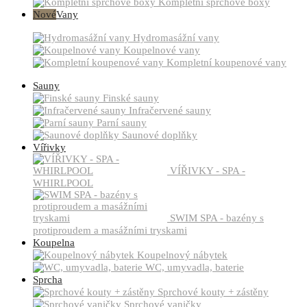
Kompletní sprchové boxy
Nové
Vany
Hydromasážní vany
Koupelnové vany
Kompletní koupenové vany
Sauny
Finské sauny
Infračervené sauny
Parní sauny
Saunové doplňky
Vířivky
VÍŘIVKY - SPA -
WHIRLPOOL
SWIM SPA - bazény s
protiproudem a masážními tryskami
Koupelna
Koupelnový nábytek
WC, umyvadla, baterie
Sprcha
Sprchové kouty + zástěny
Sprchové vaničky