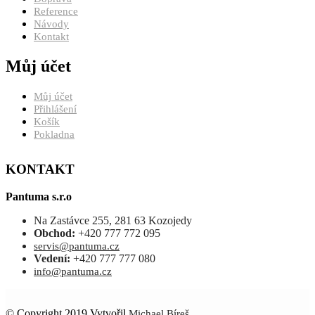
Reference
Návody
Kontakt
Můj účet
Můj účet
Přihlášení
Košík
Pokladna
KONTAKT
Pantuma s.r.o
Na Zastávce 255, 281 63 Kozojedy
Obchod:
+420 777 772 095
servis@pantuma.cz
Vedení:
+420 777 777 080
info@pantuma.cz
© Copyright 2019 Vytvořil
Michael Bíreš