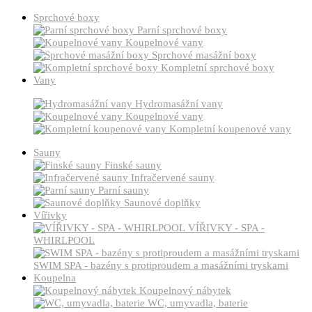
Sprchové boxy
Parní sprchové boxy
Koupelnové vany
Sprchové masážní boxy
Kompletní sprchové boxy
Vany
Hydromasážní vany
Koupelnové vany
Kompletní koupenové vany
Sauny
Finské sauny
Infračervené sauny
Parní sauny
Saunové doplňky
Vířivky
VÍŘIVKY - SPA -
WHIRLPOOL
SWIM SPA - bazény s protiproudem a masážními tryskami
Koupelna
Koupelnový nábytek
WC, umyvadla, baterie