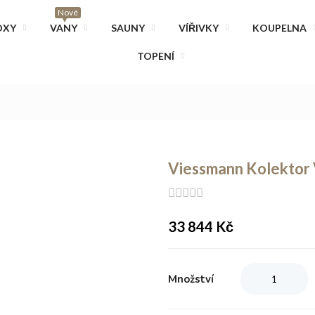
Nové
OXY
VANY
SAUNY
VÍŘIVKY
KOUPELNA
TOPENÍ
Viessmann Kolektor V
33 844
Kč
Množství