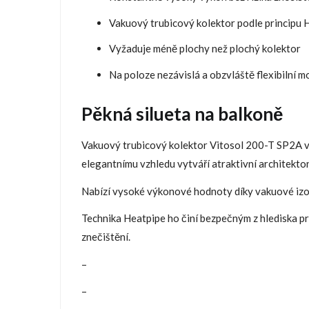
Vakuový trubicový kolektor podle principu
Vyžaduje méně plochy než plochý kolektor
Na poloze nezávislá a obzvláště flexibilní 
Pěkná silueta na balkoně
Vakuový trubicový kolektor Vitosol 200-T SP2A vyt
elegantnímu vzhledu vytváří atraktivní architekton
Nabízí vysoké výkonové hodnoty díky vakuové izola
Technika Heatpipe ho činí bezpečným z hlediska p
znečištění.
–
–