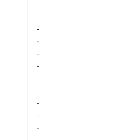
–
–
–
–
–
–
–
–
–
–
–