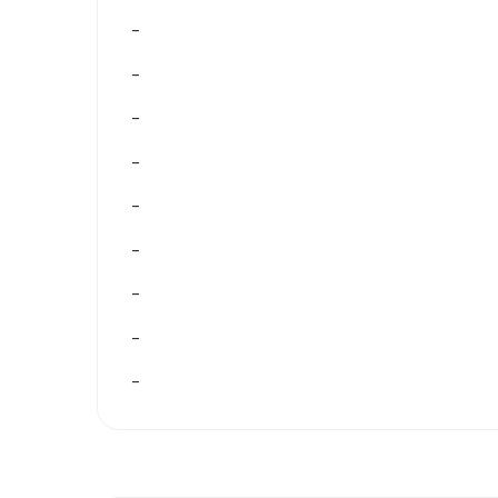
–
–
–
–
–
–
–
–
–