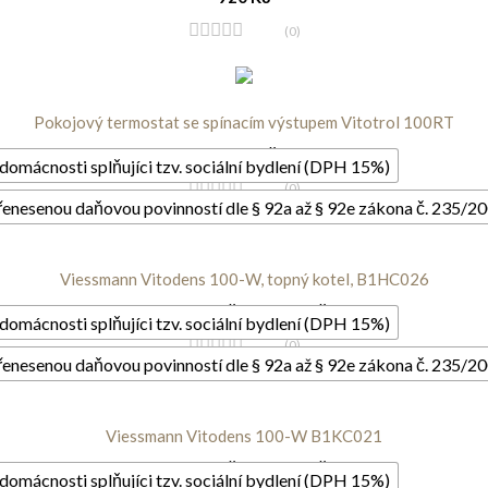
(0)
Pokojový termostat se spínacím výstupem Vitotrol 100RT
1 258
Kč
domácnosti splňujíci tzv. sociální bydlení (DPH 15%)
(0)
řenesenou daňovou povinností dle § 92a až § 92e zákona č. 235/20
Viessmann Vitodens 100-W, topný kotel, B1HC026
54 517
Kč
–
63 330
Kč
domácnosti splňujíci tzv. sociální bydlení (DPH 15%)
(0)
řenesenou daňovou povinností dle § 92a až § 92e zákona č. 235/20
Viessmann Vitodens 100-W B1KC021
54 636
Kč
–
63 454
Kč
domácnosti splňujíci tzv. sociální bydlení (DPH 15%)