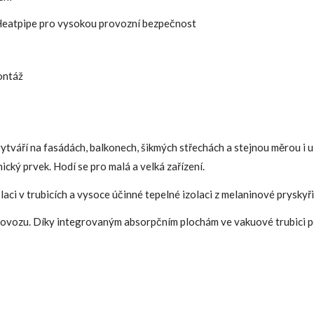
 Heatpipe pro vysokou provozní bezpečnost
montáž
váří na fasádách, balkonech, šikmých střechách a stejnou měrou i u 
ický prvek. Hodí se pro malá a velká zařízení.
ci v trubicích a vysoce účinné tepelné izolaci z melaninové pryskyři
rovozu. Díky integrovaným absorpčním plochám ve vakuové trubici p