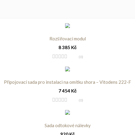
Rozšiřovací modul
8 385
Kč
(0)
Připojovací sada pro instalaci na omítku shora – Vitodens 222-F
7 454
Kč
(0)
Sada odtokové nálevky
920
Kč