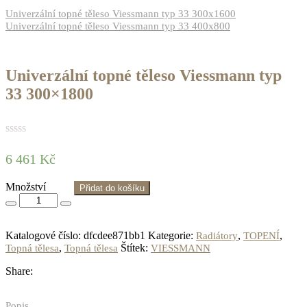
Univerzální topné těleso Viessmann typ 33 300x1600
Univerzální topné těleso Viessmann typ 33 400x800
Univerzální topné těleso Viessmann typ
33 300×1800
6 461
Kč
Množství
Přidat do košíku
Katalogové číslo:
dfcdee871bb1
Kategorie:
,
,
Radiátory
TOPENÍ
,
Štítek:
Topná tělesa
Topná tělesa
VIESSMANN
Share:
Popis