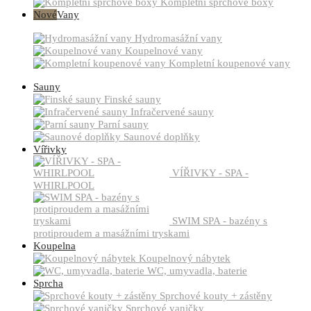
Kompletní sprchové boxy
Nové
Vany
Hydromasážní vany
Koupelnové vany
Kompletní koupenové vany
Sauny
Finské sauny
Infračervené sauny
Parní sauny
Saunové doplňky
Vířivky
VÍŘIVKY - SPA -
WHIRLPOOL
SWIM SPA - bazény s
protiproudem a masážními tryskami
Koupelna
Koupelnový nábytek
WC, umyvadla, baterie
Sprcha
Sprchové kouty + zástěny
Sprchové vaničky