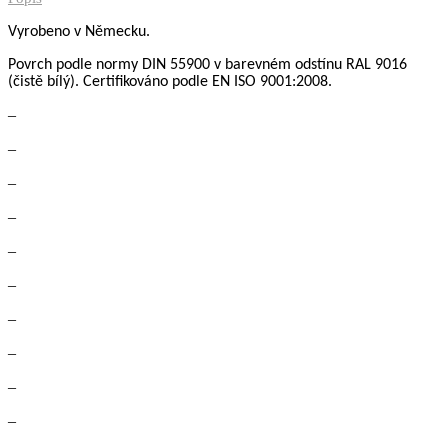
Vyrobeno v Německu.
Povrch podle normy DIN 55900
v barevném odstínu RAL 9016
(čistě bílý).
Certifikov
á
no podle
EN ISO 9001:2008.
–
–
–
–
–
–
–
–
–
–