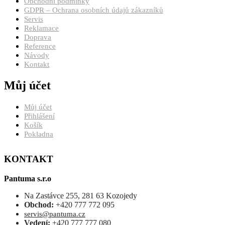
Obchodní podmínky
GDPR – Ochrana osobních údajů zákazníků
Servis
Reklamace
Doprava
Reference
Návody
Kontakt
Můj účet
Můj účet
Přihlášení
Košík
Pokladna
KONTAKT
Pantuma s.r.o
Na Zastávce 255, 281 63 Kozojedy
Obchod:
+420 777 772 095
servis@pantuma.cz
Vedení:
+420 777 777 080