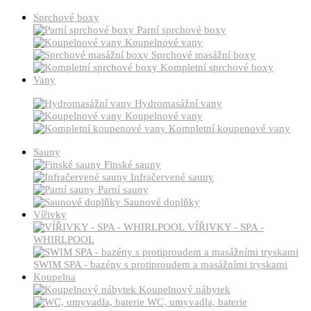
Sprchové boxy
Parní sprchové boxy
Koupelnové vany
Sprchové masážní boxy
Kompletní sprchové boxy
Vany
Hydromasážní vany
Koupelnové vany
Kompletní koupenové vany
Sauny
Finské sauny
Infračervené sauny
Parní sauny
Saunové doplňky
Vířivky
VÍŘIVKY - SPA -
WHIRLPOOL
SWIM SPA - bazény s protiproudem a masážními tryskami
Koupelna
Koupelnový nábytek
WC, umyvadla, baterie