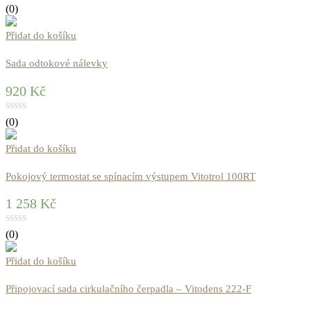
(0)
Přidat do košíku
Sada odtokové nálevky
920
Kč
(0)
Přidat do košíku
Pokojový termostat se spínacím výstupem Vitotrol 100RT
1 258
Kč
(0)
Přidat do košíku
Připojovací sada cirkulačního čerpadla – Vitodens 222-F