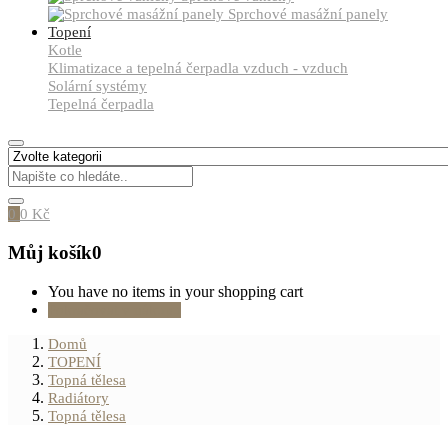
Sprchové masážní panely
Topení
Kotle
Klimatizace a tepelná čerpadla vzduch - vzduch
Solární systémy
Tepelná čerpadla
0
0
Kč
Můj košík
0
You have no items in your shopping cart
Pokračovat v nákupu
Domů
TOPENÍ
Topná tělesa
Radiátory
Topná tělesa