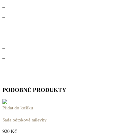
–
–
–
–
–
–
–
–
PODOBNÉ PRODUKTY
Přidat do košíku
Sada odtokové nálevky
920
Kč