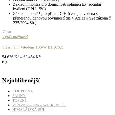
Základní montáž pro domácnosti splňujíci tzv. sociální
bydlení (DPH 15%)
Základní montáž pro plátce DPH (cena je uvedena s
přenesenou daňovou povinností dle § 92a až § 92e zákona č.
235/2004 Sb.)
Clear
Výběr možností
Viessmann Vitodens 100-W B1KC021
54 636
Kč
–
63 454
Kč
(0)
Nejoblíbenější
KOUPELNA
SAUNY
TOPENÍ
VÍŘIVKY – SPA – WHIRLPOOL
HIMALÁJSKÁ SŮL