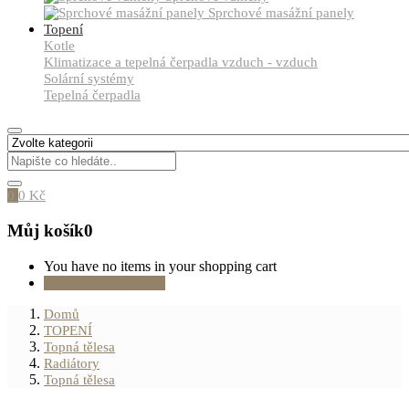
Sprchové masážní panely
Topení
Kotle
Klimatizace a tepelná čerpadla vzduch - vzduch
Solární systémy
Tepelná čerpadla
0
0
Kč
Můj košík
0
You have no items in your shopping cart
Pokračovat v nákupu
Domů
TOPENÍ
Topná tělesa
Radiátory
Topná tělesa