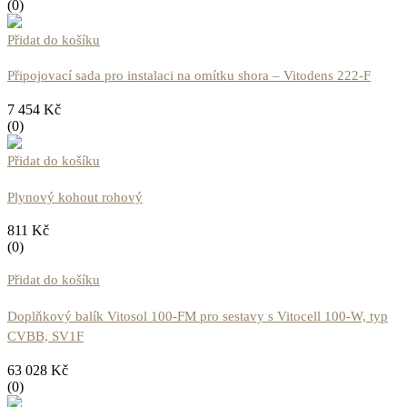
(0)
Přidat do košíku
Připojovací sada pro instalaci na omítku shora – Vitodens 222-F
7 454
Kč
(0)
Přidat do košíku
Plynový kohout rohový
811
Kč
(0)
Přidat do košíku
Doplňkový balík Vitosol 100-FM pro sestavy s Vitocell 100-W, typ
CVBB, SV1F
63 028
Kč
(0)