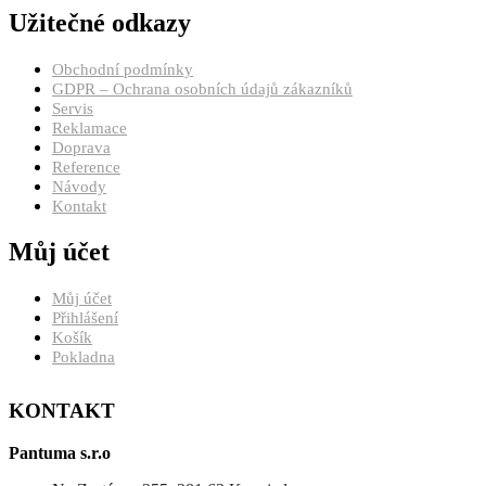
Užitečné odkazy
Obchodní podmínky
GDPR – Ochrana osobních údajů zákazníků
Servis
Reklamace
Doprava
Reference
Návody
Kontakt
Můj účet
Můj účet
Přihlášení
Košík
Pokladna
KONTAKT
Pantuma s.r.o