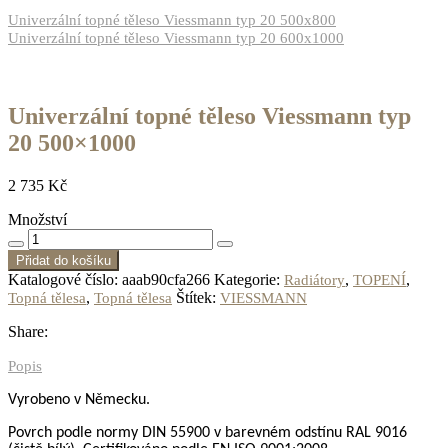
Univerzální topné těleso Viessmann typ 20 500x800
Univerzální topné těleso Viessmann typ 20 600x1000
Univerzální topné těleso Viessmann typ
20 500×1000
2 735
Kč
Množství
Přidat do košíku
Katalogové číslo:
aaab90cfa266
Kategorie:
,
,
Radiátory
TOPENÍ
,
Štítek:
Topná tělesa
Topná tělesa
VIESSMANN
Share:
Popis
Vyrobeno v Německu.
Povrch podle normy DIN 55900
v barevném odstínu RAL 9016