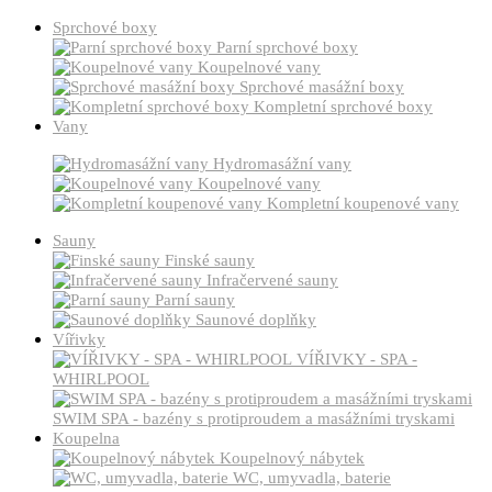
Sprchové boxy
Parní sprchové boxy
Koupelnové vany
Sprchové masážní boxy
Kompletní sprchové boxy
Vany
Hydromasážní vany
Koupelnové vany
Kompletní koupenové vany
Sauny
Finské sauny
Infračervené sauny
Parní sauny
Saunové doplňky
Vířivky
VÍŘIVKY - SPA -
WHIRLPOOL
SWIM SPA - bazény s protiproudem a masážními tryskami
Koupelna
Koupelnový nábytek
WC, umyvadla, baterie