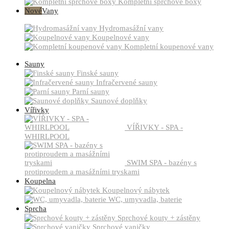
Kompletní sprchové boxy
Nové
Vany
Hydromasážní vany
Koupelnové vany
Kompletní koupenové vany
Sauny
Finské sauny
Infračervené sauny
Parní sauny
Saunové doplňky
Vířivky
VÍŘIVKY - SPA -
WHIRLPOOL
SWIM SPA - bazény s
protiproudem a masážními tryskami
Koupelna
Koupelnový nábytek
WC, umyvadla, baterie
Sprcha
Sprchové kouty + zástěny
Sprchové vaničky