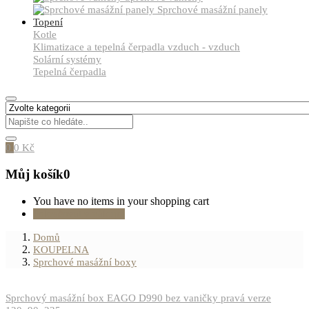
Sprchové masážní panely
Topení
Kotle
Klimatizace a tepelná čerpadla vzduch - vzduch
Solární systémy
Tepelná čerpadla
0
0
Kč
Můj košík
0
You have no items in your shopping cart
Pokračovat v nákupu
Domů
KOUPELNA
Sprchové masážní boxy
Sprchový masážní box EAGO D990 bez vaničky pravá verze