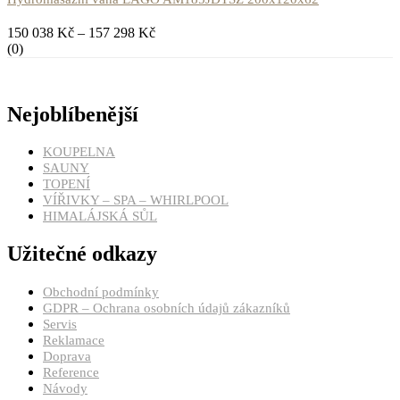
150 038
Kč
–
157 298
Kč
(0)
Nejoblíbenější
KOUPELNA
SAUNY
TOPENÍ
VÍŘIVKY – SPA – WHIRLPOOL
HIMALÁJSKÁ SŮL
Užitečné odkazy
Obchodní podmínky
GDPR – Ochrana osobních údajů zákazníků
Servis
Reklamace
Doprava
Reference
Návody