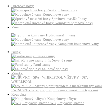
Sprchové boxy
Parní sprchové boxy
Koupelnové vany
Sprchové masážní boxy
Kompletní sprchové boxy
Vany
Hydromasážní vany
Koupelnové vany
Kompletní koupenové vany
Sauny
Finské sauny
Infračervené sauny
Parní sauny
Saunové doplňky
Vířivky
VÍŘIVKY - SPA -
WHIRLPOOL
SWIM SPA - bazény s protiproudem a masážními tryskami
Koupelna
Koupelnový nábytek
WC, umyvadla, baterie