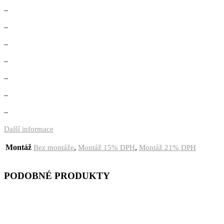
–
–
–
–
–
–
–
Další informace
Montáž
,
,
Bez montáže
Montáž 15% DPH
Montáž 21% DPH
PODOBNÉ PRODUKTY