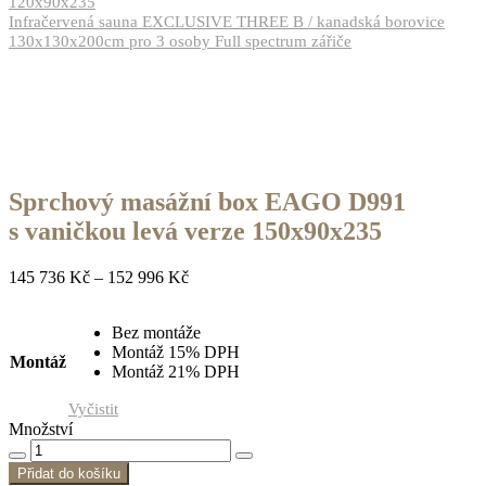
120x90x235
Infračervená sauna EXCLUSIVE THREE B / kanadská borovice
130x130x200cm pro 3 osoby Full spectrum zářiče
Sprchový masážní box EAGO D991
s vaničkou levá verze 150x90x235
145 736
Kč
–
152 996
Kč
Bez montáže
Montáž 15% DPH
Montáž
Montáž 21% DPH
Vyčistit
Množství
Přidat do košíku