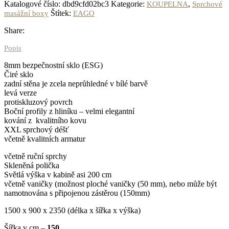
Katalogové číslo:
dbd9cfd02bc3
Kategorie:
,
KOUPELNA
Sprchové
Štítek:
masážní boxy
EAGO
Share:
Popis
8mm bezpečnostní sklo (ESG)
Čiré sklo
zadní stěna je zcela neprůhledné v bílé barvě
levá verze
protiskluzový povrch
Boční profily z hliníku – velmi elegantní
kování z kvalitního kovu
XXL sprchový déšť
včetně kvalitních armatur
včetně ruční sprchy
Skleněná polička
Světlá výška v kabině asi 200 cm
včetně vaničky (možnost ploché vaničky (50 mm), nebo může být
namotnována s připojenou zástěrou (150mm)
1500 x 900 x 2350 (délka x šířka x výška)
Šířka v cm –
150