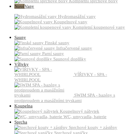
Kompletní sprchové boxy
Nové
Vany
Hydromasážní vany
Koupelnové vany
Kompletní koupenové vany
Sauny
Finské sauny
Infračervené sauny
Parní sauny
Saunové doplňky
Vířivky
VÍŘIVKY - SPA -
WHIRLPOOL
SWIM SPA - bazény s
protiproudem a masážními tryskami
Koupelna
Koupelnový nábytek
WC, umyvadla, baterie
Sprcha
Sprchové kouty + zástěny
Sprchové vaničky