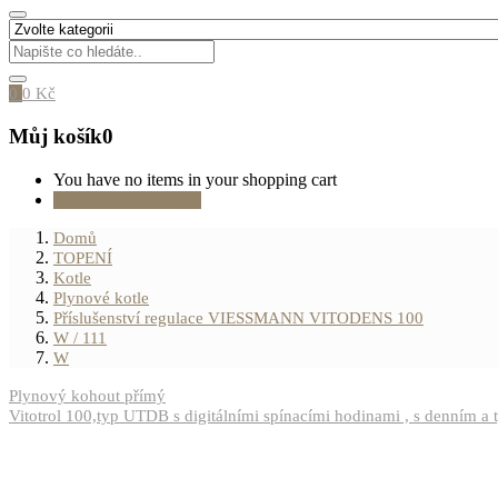
0
0
Kč
Můj košík
0
You have no items in your shopping cart
Pokračovat v nákupu
Domů
TOPENÍ
Kotle
Plynové kotle
Příslušenství regulace VIESSMANN VITODENS 100
W / 111
W
Plynový kohout přímý
Vitotrol 100,typ UTDB s digitálními spínacími hodinami , s denním 