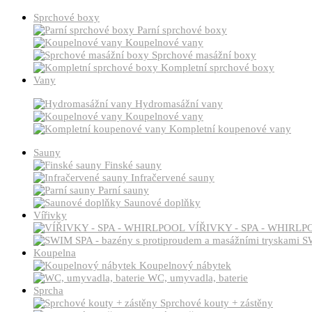
Sprchové boxy
Parní sprchové boxy
Koupelnové vany
Sprchové masážní boxy
Kompletní sprchové boxy
Vany
Hydromasážní vany
Koupelnové vany
Kompletní koupenové vany
Sauny
Finské sauny
Infračervené sauny
Parní sauny
Saunové doplňky
Vířivky
VÍŘIVKY - SPA - WHIRLP
SW
Koupelna
Koupelnový nábytek
WC, umyvadla, baterie
Sprcha
Sprchové kouty + zástěny