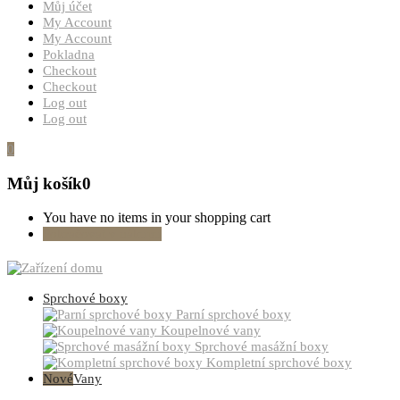
Můj účet
My Account
My Account
Pokladna
Checkout
Checkout
Log out
Log out
0
Můj košík
0
You have no items in your shopping cart
Pokračovat v nákupu
Sprchové boxy
Parní sprchové boxy
Koupelnové vany
Sprchové masážní boxy
Kompletní sprchové boxy
Nové
Vany