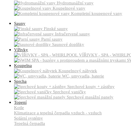
Hydromasážní vany
Koupelnové vany
Kompletní koupenové vany
Sauny
Finské sauny
Infračervené sauny
Parní sauny
Saunové doplňky
Vířivky
VÍŘIVKY - SPA - WHIRLP
SW
Koupelna
Koupelnový nábytek
WC, umyvadla, baterie
Sprcha
Sprchové kouty + zástěny
Sprchové vaničky
Sprchové masážní panely
Topení
Kotle
Klimatizace a tepelná čerpadla vzduch - vzduch
Solární systémy
Tepelná čerpadla