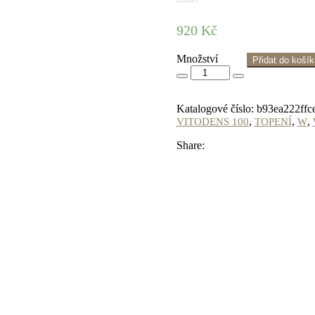
920
Kč
Množství
Přidat do koší
Katalogové číslo:
b93ea222ffc
,
,
,
VITODENS 100
TOPENÍ
W
Share: