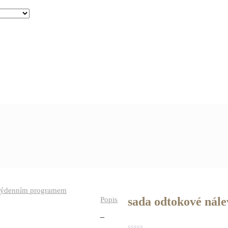
a týdenním programem
sada odtokové nále
Popis
–