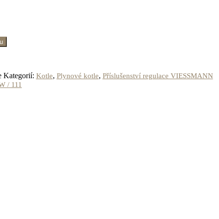
ku
e
Kategorií:
,
,
Kotle
Plynové kotle
Příslušenství regulace VIESSMANN
W / 111