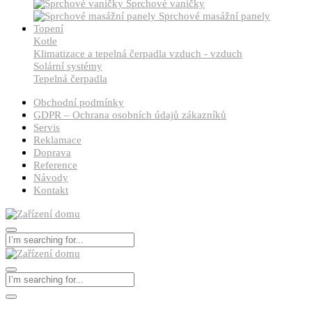
Sprchové vaničky
Sprchové masážní panely
Topení
Kotle
Klimatizace a tepelná čerpadla vzduch - vzduch
Solární systémy
Tepelná čerpadla
Obchodní podmínky
GDPR – Ochrana osobních údajů zákazníků
Servis
Reklamace
Doprava
Reference
Návody
Kontakt