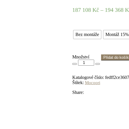
187 108
Kč
–
194 368
K
Bez montáže
Montáž 15
Množství
Přidat do koší
Katalogové číslo:
fedff2ce360
Štítek:
Mocoori
Share: