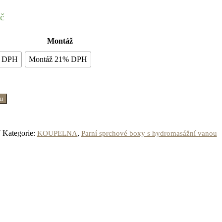
č
Montáž
% DPH
Montáž 21% DPH
ku
7
Kategorie:
,
KOUPELNA
Parní sprchové boxy s hydromasážní vanou