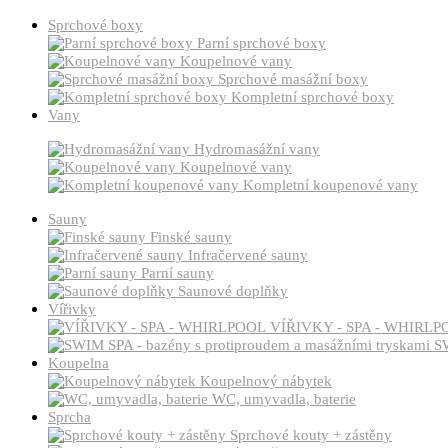
Sprchové boxy
Parní sprchové boxy
Koupelnové vany
Sprchové masážní boxy
Kompletní sprchové boxy
Vany
Hydromasážní vany
Koupelnové vany
Kompletní koupenové vany
Sauny
Finské sauny
Infračervené sauny
Parní sauny
Saunové doplňky
Vířivky
VÍŘIVKY - SPA - WHIRLP
SW
Koupelna
Koupelnový nábytek
WC, umyvadla, baterie
Sprcha
Sprchové kouty + zástěny