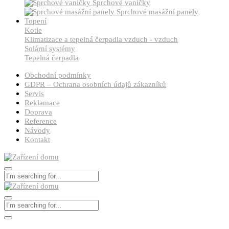
Sprchové vaničky
Sprchové masážní panely
Topení
Kotle
Klimatizace a tepelná čerpadla vzduch - vzduch
Solární systémy
Tepelná čerpadla
Obchodní podmínky
GDPR – Ochrana osobních údajů zákazníků
Servis
Reklamace
Doprava
Reference
Návody
Kontakt