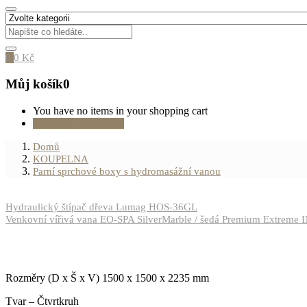
0
0
Kč
Můj košík
0
You have no items in your shopping cart
Pokračovat v nákupu
Domů
KOUPELNA
Parní sprchové boxy s hydromasážní vanou
Hydraulický štípač dřeva Lumag HOS-36GL
Venkovní vířivá vana EO-SPA SilverMarble / šedá Premium Extrem
Rozměry (D x Š x V) 1500 x 1500 x 2235 mm
Tvar – Čtvrtkruh