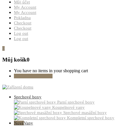
Můj účet
My Account
My Account
Pokladna
Checkout
Checkout
Log out
Log out
0
Můj košík
0
You have no items in your shopping cart
Pokračovat v nákupu
Sprchové boxy
Parní sprchové boxy
Koupelnové vany
Sprchové masážní boxy
Kompletní sprchové boxy
Nové
Vany