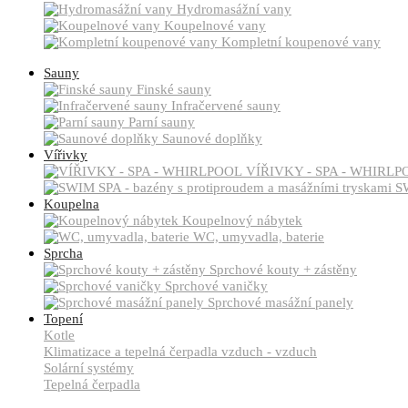
Hydromasážní vany
Koupelnové vany
Kompletní koupenové vany
Sauny
Finské sauny
Infračervené sauny
Parní sauny
Saunové doplňky
Vířivky
VÍŘIVKY - SPA - WHIRLP
SW
Koupelna
Koupelnový nábytek
WC, umyvadla, baterie
Sprcha
Sprchové kouty + zástěny
Sprchové vaničky
Sprchové masážní panely
Topení
Kotle
Klimatizace a tepelná čerpadla vzduch - vzduch
Solární systémy
Tepelná čerpadla