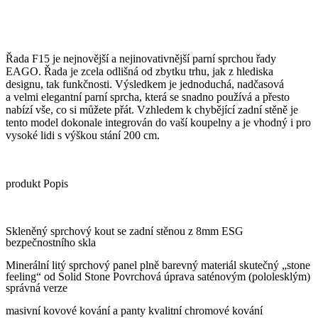
Řada F15 je nejnovější a nejinovativnější parní sprchou řady
EAGO.
Řada je zcela odlišná od zbytku trhu, jak z hlediska
designu, tak funkčnosti.
Výsledkem je jednoduchá, nadčasová
a velmi elegantní parní sprcha, která se snadno používá a přesto
nabízí vše, co si můžete přát.
Vzhledem k chybějící zadní stěně je
tento model dokonale integrován do vaší koupelny a je vhodný i pro
vysoké lidi s výškou stání 200 cm.
produkt Popis
Skleněný sprchový kout se zadní stěnou z 8mm ESG
bezpečnostního skla
Minerální litý sprchový panel plně barevný materiál skutečný „stone
feeling“ od Solid Stone Povrchová úprava saténovým (pololesklým)
správná verze
masivní kovové kování a panty kvalitní chromové kování