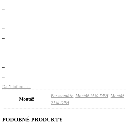
–
–
–
–
–
–
–
–
Další informace
,
,
Bez montáže
Montáž 15% DPH
Montáž
Montáž
21% DPH
PODOBNÉ PRODUKTY