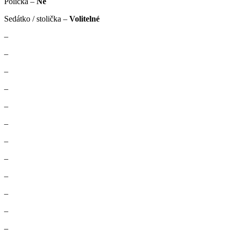
Polička –
Ne
Sedátko / stolička –
Volitelné
–
–
–
–
–
–
–
–
–
–
–
–