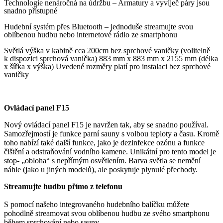
Technologie nenáročná na údržbu – Armatury a vyvíječ páry jsou
snadno přístupné
Hudební systém přes Bluetooth – jednoduše streamujte svou
oblíbenou hudbu nebo internetové rádio ze smartphonu
Světlá výška v kabině cca 200cm bez sprchové vaničky (volitelně
k dispozici sprchová vanička) 883 mm x 883 mm x 2155 mm (délka
x šířka x výška) Uvedené rozměry platí pro instalaci bez sprchové
vaničky
Ovládací panel F15
Nový ovládací panel F15 je navržen tak, aby se snadno používal.
Samozřejmostí je funkce parní sauny s volbou teploty a času. Kromě
toho nabízí také další funkce, jako je dezinfekce ozónu a funkce
čištění a odstraňování vodního kamene. Unikátní pro tento model je
stop- „obloha“ s nepřímým osvětlením. Barva světla se nemění
náhle (jako u jiných modelů), ale poskytuje plynulé přechody.
Streamujte hudbu přímo z telefonu
S pomocí našeho integrovaného hudebního balíčku můžete
pohodlně streamovat svou oblíbenou hudbu ze svého smartphonu
během sprchování nebo sauny.