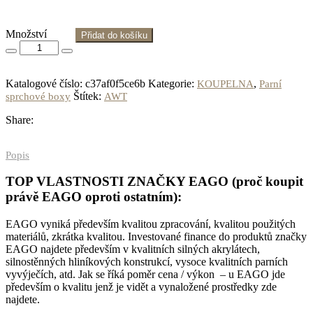
Množství
Přidat do košíku
Katalogové číslo:
c37af0f5ce6b
Kategorie:
,
KOUPELNA
Parní
Štítek:
sprchové boxy
AWT
Share:
Popis
TOP VLASTNOSTI ZNAČKY EAGO (proč koupit
právě EAGO oproti ostatním):
EAGO vyniká především kvalitou zpracování, kvalitou použitých
materiálů, zkrátka kvalitou. Investované finance do produktů značky
EAGO najdete především v kvalitních silných akrylátech,
silnostěnných hliníkových konstrukcí, vysoce kvalitních parních
vyvýječích, atd. Jak se říká poměr cena / výkon – u EAGO jde
především o kvalitu jenž je vidět a vynaložené prostředky zde
najdete.