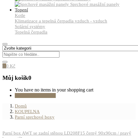
Sprchové masážní panely
Topení
Kotle
Klimatizace a tepelná čerpadla vzduch - vzduch
Solární systémy
Tepelná čerpadla
0
0
Kč
Můj košík
0
You have no items in your shopping cart
Pokračovat v nákupu
Domů
KOUPELNA
Parní sprchové boxy
Parní box AWT se zadní stěnou LD208F15 černý 90x90cm / pravý