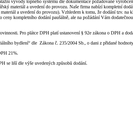
ntážní vývody topného systému dle dokumentace požadované výrobcem.
řský materiál a uvedení do provozu. Naše firma nabízí kompletní dodávk
ateriál a uvedení do provozu). Vzhledem k tomu, že dodání tzv. na klí
 do ceny kompletního dodání paušálně, ale na požádání Vám dodatečno
vinnosti. Pro plátce DPH platí ustanovení § 92e zákona o DPH a dod
iálního bydlení“ dle Zákona č. 235/2004 Sb., o dani z přidané hodno
u DPH 21%.
H se liší dle výše uvedených způsobů dodání.