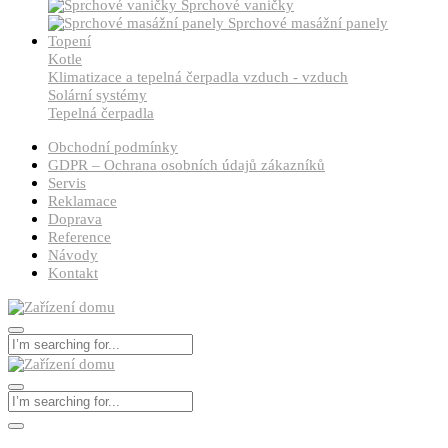
Sprchové vaničky
Sprchové masážní panely
Topení
Kotle
Klimatizace a tepelná čerpadla vzduch - vzduch
Solární systémy
Tepelná čerpadla
Obchodní podmínky
GDPR – Ochrana osobních údajů zákazníků
Servis
Reklamace
Doprava
Reference
Návody
Kontakt