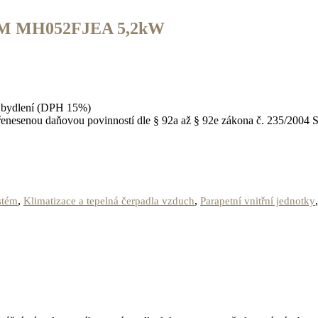
FJM MH052FJEA 5,2kW
ní bydlení (DPH 15%)
řenesenou daňovou povinností dle § 92a až § 92e zákona č. 235/2004 S
,
,
stém
Klimatizace a tepelná čerpadla vzduch
Parapetní vnitřní jednotky