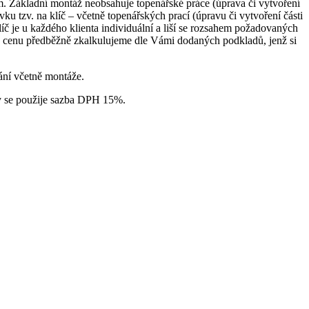
 Základní montáž neobsahuje topenářské práce (úprava či vytvoření
u tzv. na klíč – včetně topenářských prací (úpravu či vytvoření části
č je u každého klienta individuální a liší se rozsahem požadovaných
u cenu předběžně zkalkulujeme dle Vámi dodaných podkladů, jenž si
ání včetně montáže.
ty se použije sazba DPH 15%.