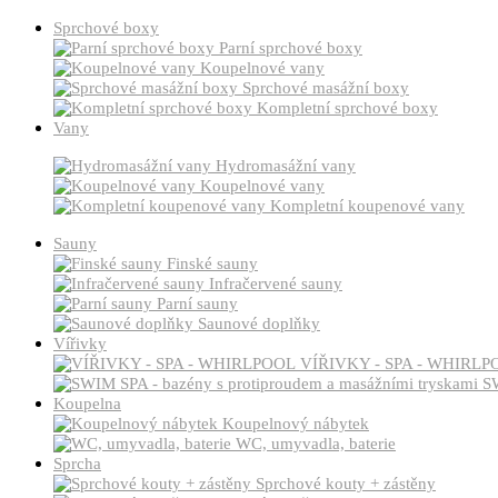
Sprchové boxy
Parní sprchové boxy
Koupelnové vany
Sprchové masážní boxy
Kompletní sprchové boxy
Vany
Hydromasážní vany
Koupelnové vany
Kompletní koupenové vany
Sauny
Finské sauny
Infračervené sauny
Parní sauny
Saunové doplňky
Vířivky
VÍŘIVKY - SPA - WHIRLP
SW
Koupelna
Koupelnový nábytek
WC, umyvadla, baterie
Sprcha
Sprchové kouty + zástěny