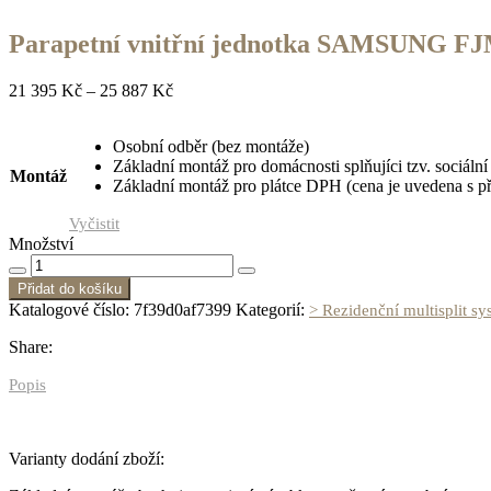
Parapetní vnitřní jednotka SAMSUNG 
21 395
Kč
–
25 887
Kč
Osobní odběr (bez montáže)
Základní montáž pro domácnosti splňujíci tzv. sociál
Montáž
Základní montáž pro plátce DPH (cena je uvedena s p
Vyčistit
Množství
Přidat do košíku
Katalogové číslo:
7f39d0af7399
Kategorií:
> Rezidenční multisplit sy
Share:
Popis
Varianty dodání zboží: