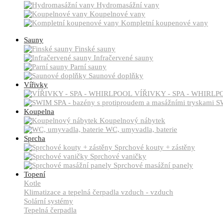
Hydromasážní vany
Koupelnové vany
Kompletní koupenové vany
Sauny
Finské sauny
Infračervené sauny
Parní sauny
Saunové doplňky
Vířivky
VÍŘIVKY - SPA - WHIRLP
SW
Koupelna
Koupelnový nábytek
WC, umyvadla, baterie
Sprcha
Sprchové kouty + zástěny
Sprchové vaničky
Sprchové masážní panely
Topení
Kotle
Klimatizace a tepelná čerpadla vzduch - vzduch
Solární systémy
Tepelná čerpadla