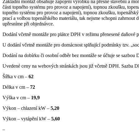
Základní montáž obsahuje zapojení výrobku na přesné stavební a mo
části topného systému pro provoz a napojení), topnou zkoušku, topená
topného systému pro provoz a napojení), topnou zkoušku, topenářský m
prací a volbou topenářského materiálu, tak nejsme schopni zahrnout
upřesníme při objednávce.
Dodání včetně montáže pro plátce DPH v režimu přenesené daňové po
U dodání včetně montáže pro domácnost splňující podmínky tzv. „soc
Dodání na dobírku či osobní odběr bez montáže se účtuje se sazbo
Uvedené ceny na webových stránkách jsou již včetně DPH. Sazba DP
Šířka v cm –
62
Délka v cm –
72
Výška v cm –
19,9
Výkon – chlazení kW –
5,20
Výkon – vytápění kW –
5,60
–