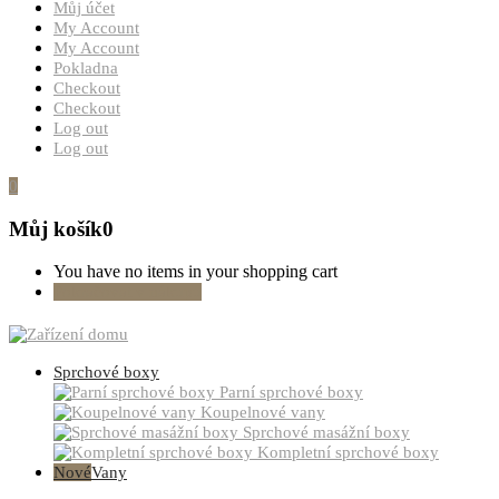
Můj účet
My Account
My Account
Pokladna
Checkout
Checkout
Log out
Log out
0
Můj košík
0
You have no items in your shopping cart
Pokračovat v nákupu
Sprchové boxy
Parní sprchové boxy
Koupelnové vany
Sprchové masážní boxy
Kompletní sprchové boxy
Nové
Vany