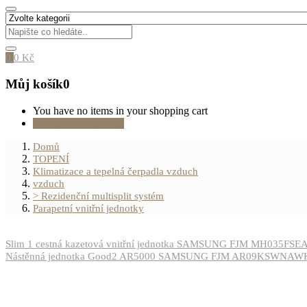
0
0
Kč
Můj košík
0
You have no items in your shopping cart
Pokračovat v nákupu
Domů
TOPENÍ
Klimatizace a tepelná čerpadla vzduch
vzduch
> Rezidenční multisplit systém
Parapetní vnitřní jednotky
Slim 1 cestná kazetová vnitřní jednotka SAMSUNG FJM MH035FSE
Nástěnná jednotka Good2 AR5000 SAMSUNG FJM AR09KSWNAW