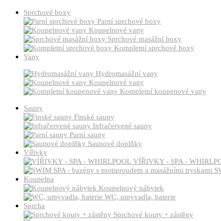
Sprchové boxy
Parní sprchové boxy
Koupelnové vany
Sprchové masážní boxy
Kompletní sprchové boxy
Vany
Hydromasážní vany
Koupelnové vany
Kompletní koupenové vany
Sauny
Finské sauny
Infračervené sauny
Parní sauny
Saunové doplňky
Vířivky
VÍŘIVKY - SPA - WHIRLP
SW
Koupelna
Koupelnový nábytek
WC, umyvadla, baterie
Sprcha
Sprchové kouty + zástěny