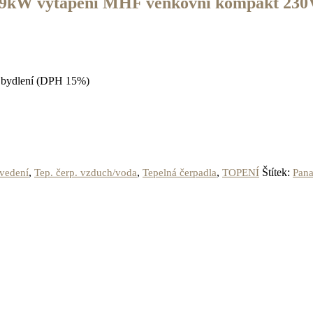
W vytápění MHF venkovní kompakt 230V 
ní bydlení (DPH 15%)
,
,
,
Štítek:
vedení
Tep. čerp. vzduch/voda
Tepelná čerpadla
TOPENÍ
Pan