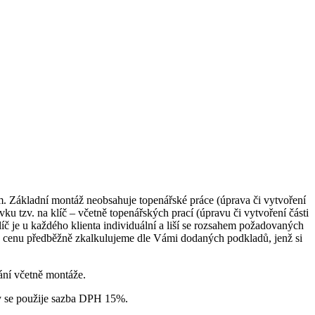
 Základní montáž neobsahuje topenářské práce (úprava či vytvoření
u tzv. na klíč – včetně topenářských prací (úpravu či vytvoření části
č je u každého klienta individuální a liší se rozsahem požadovaných
u cenu předběžně zkalkulujeme dle Vámi dodaných podkladů, jenž si
ání včetně montáže.
ty se použije sazba DPH 15%.