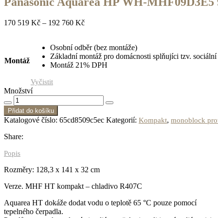
Panasonic Aquarea HP WH-MHF09D3E5 9k
170 519
Kč
–
192 760
Kč
Osobní odběr (bez montáže)
Základní montáž pro domácnosti splňujíci tzv. sociál
Montáž
Montáž 21% DPH
Vyčistit
Množství
Přidat do košíku
Katalogové číslo:
65cd8509c5ec
Kategorií:
,
Kompakt
monoblock pro
Share:
Popis
Rozměry: 128,3 x 141 x 32 cm
Verze. MHF HT kompakt – chladivo R407C
Aquarea HT dokáže dodat vodu o teplotě 65 °C pouze pomocí
tepelného čerpadla.