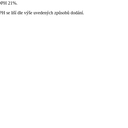
u DPH 21%.
H se liší dle výše uvedených způsobů dodání.