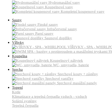
Hydromasážní vany
Koupelnové vany
Kompletní koupenové vany
Sauny
Finské sauny
Infračervené sauny
Parní sauny
Saunové doplňky
Vířivky
VÍŘIVKY - SPA - WHIRLP
SW
Koupelna
Koupelnový nábytek
WC, umyvadla, baterie
Sprcha
Sprchové kouty + zástěny
Sprchové vaničky
Sprchové masážní panely
Topení
Kotle
Klimatizace a tepelná čerpadla vzduch - vzduch
Solární systémy
Tepelná čerpadla