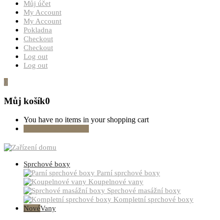
Můj účet
My Account
My Account
Pokladna
Checkout
Checkout
Log out
Log out
0
Můj košík
0
You have no items in your shopping cart
Pokračovat v nákupu
Sprchové boxy
Parní sprchové boxy
Koupelnové vany
Sprchové masážní boxy
Kompletní sprchové boxy
Nové
Vany