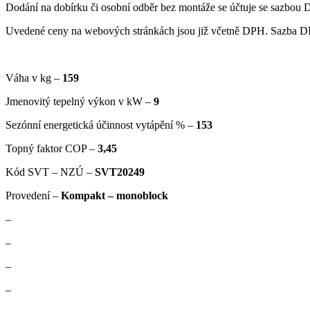
Dodání na dobírku či osobní odběr bez montáže se účtuje se sazbo
Uvedené ceny na webových stránkách jsou již včetně DPH. Sazba DP
Váha v kg –
159
Jmenovitý tepelný výkon v kW –
9
Sezónní energetická účinnost vytápění % –
153
Topný faktor COP –
3,45
Kód SVT – NZÚ –
SVT20249
Provedení –
Kompakt – monoblock
–
–
–
–