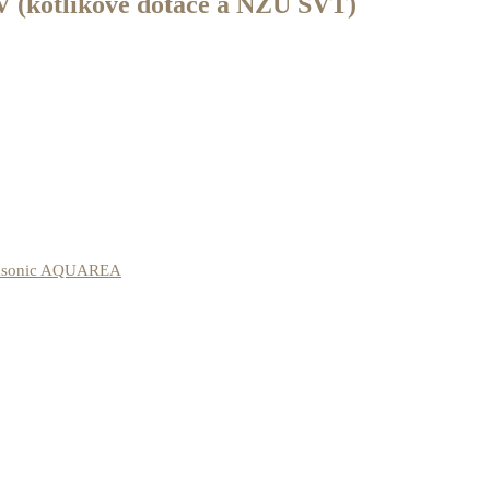
(kotlíkové dotace a NZÚ SVT)
asonic AQUAREA