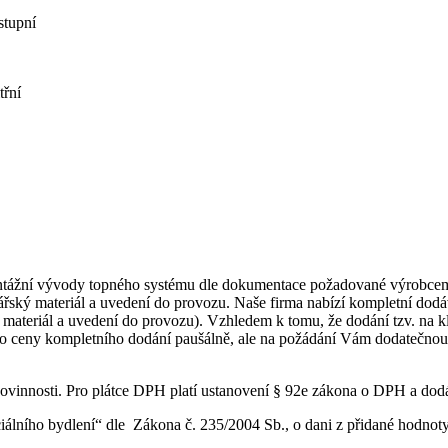
stupní
třní
ntážní vývody topného systému dle dokumentace požadované výrobcem.
řský materiál a uvedení do provozu. Naše firma nabízí kompletní dodávk
ateriál a uvedení do provozu). Vzhledem k tomu, že dodání tzv. na klí
 do ceny kompletního dodání paušálně, ale na požádání Vám dodatečno
vinnosti. Pro plátce DPH platí ustanovení § 92e zákona o DPH a dod
iálního bydlení“ dle Zákona č. 235/2004 Sb., o dani z přidané hodno