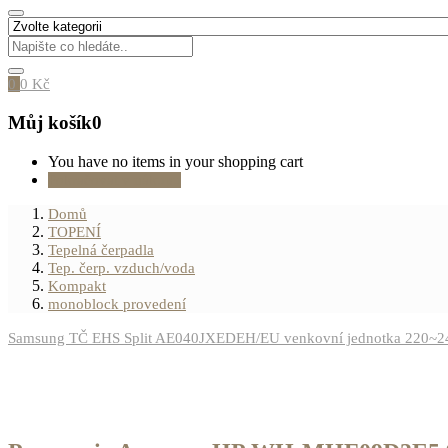
0
0
Kč
Můj košík
0
You have no items in your shopping cart
Pokračovat v nákupu
Domů
TOPENÍ
Tepelná čerpadla
Tep. čerp. vzduch/voda
Kompakt
monoblock provedení
Samsung TČ EHS Split AE040JXEDEH/EU venkovní jednotka 220~24