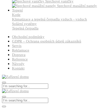
Sprchové vaničky
Sprchové masážní panely
Topení
Kotle
Klimatizace a tepelná čerpadla vzduch - vzduch
Solární systémy
Tepelná čerpadla
Obchodní podmínky
GDPR – Ochrana osobních údajů zákazníků
Servis
Reklamace
Doprava
Reference
Návody
Kontakt