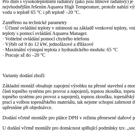
Pro dům s vysokoteplotními radiátory (jako jsou litinové radiátory) je
nejvhodnějším řešením Aquarea High Temperature, protože nabízí vý
vodu o teplotě 65 °C i při teplotě –20 °C.
Zaměřeno na technické parametry
· Účinné ovládání teploty v místnosti na základě venkovní teploty, vni
teploty s pomocí ovládání Aquarea Manager.
· Volitelné ovládání pomocí chytrého telefonu
· Výběr od 9 do 12 kW, jednofázové a třífázové
· Maximální výstupní teplota z hydraulického modulu: 65 °C
· Pracuje až do –20 °C
Varianty dodání zboží:
Základní montáž obsahuje zapojení výrobku na přesné stavební a mo
části topného systému pro provoz a napojení), topnou zkoušku, topená
topného systému pro provoz a napojení), topnou zkoušku, topenářský m
prací a volbou topenářského materiálu, tak nejsme schopni zahrnout
upřesníme při objednávce.
Dodání včetně montáže pro plátce DPH v režimu přenesené daňové po
U dodání včetně montáže pro domácnost splňující podmínky tzv. „soc