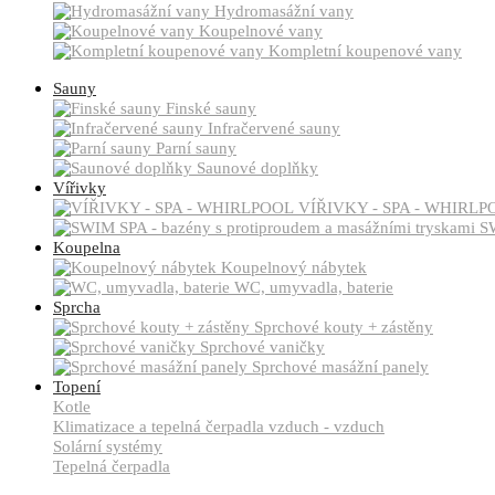
Hydromasážní vany
Koupelnové vany
Kompletní koupenové vany
Sauny
Finské sauny
Infračervené sauny
Parní sauny
Saunové doplňky
Vířivky
VÍŘIVKY - SPA - WHIRLP
SW
Koupelna
Koupelnový nábytek
WC, umyvadla, baterie
Sprcha
Sprchové kouty + zástěny
Sprchové vaničky
Sprchové masážní panely
Topení
Kotle
Klimatizace a tepelná čerpadla vzduch - vzduch
Solární systémy
Tepelná čerpadla