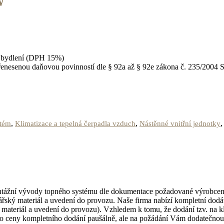
W
ní bydlení (DPH 15%)
řenesenou daňovou povinností dle § 92a až § 92e zákona č. 235/2004 S
,
,
stém
Klimatizace a tepelná čerpadla vzduch
Nástěnné vnitřní jednotky
ntážní vývody topného systému dle dokumentace požadované výrobcem.
řský materiál a uvedení do provozu. Naše firma nabízí kompletní dodávk
ateriál a uvedení do provozu). Vzhledem k tomu, že dodání tzv. na klí
 do ceny kompletního dodání paušálně, ale na požádání Vám dodatečno