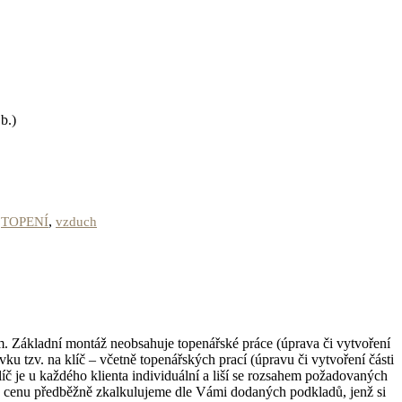
b.)
,
,
TOPENÍ
vzduch
 Základní montáž neobsahuje topenářské práce (úprava či vytvoření
u tzv. na klíč – včetně topenářských prací (úpravu či vytvoření části
č je u každého klienta individuální a liší se rozsahem požadovaných
u cenu předběžně zkalkulujeme dle Vámi dodaných podkladů, jenž si