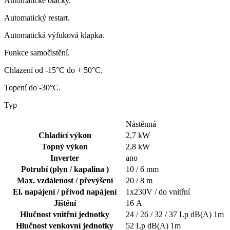
Automatické otáčky.
Automatický restart.
Automatická výfuková klapka.
Funkce samočistění.
Chlazení od -15°C do + 50°C.
Topení do -30°C.
Typ
Nástěnná
Chladící výkon
2,7 kW
Topný výkon
2,8 kW
Inverter
ano
Potrubí (plyn / kapalina )
10 / 6 mm
Max. vzdálenost / převýšení
20 / 8 m
El. napájení / přívod napájení
1x230V / do vnitřní
Jištění
16 A
Hlučnost vnitřní jednotky
24 / 26 / 32 / 37 Lp dB(A) 1m
Hlučnost venkovní jednotky
52 Lp dB(A) 1m