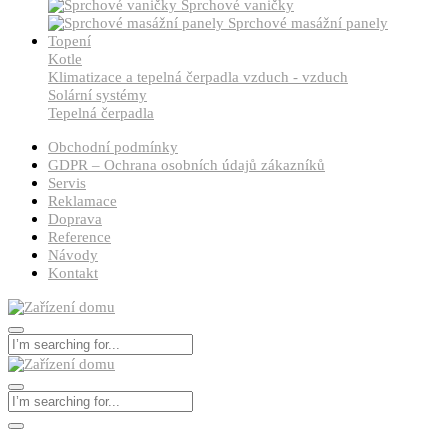
Sprchové vaničky
Sprchové masážní panely
Topení
Kotle
Klimatizace a tepelná čerpadla vzduch - vzduch
Solární systémy
Tepelná čerpadla
Obchodní podmínky
GDPR – Ochrana osobních údajů zákazníků
Servis
Reklamace
Doprava
Reference
Návody
Kontakt