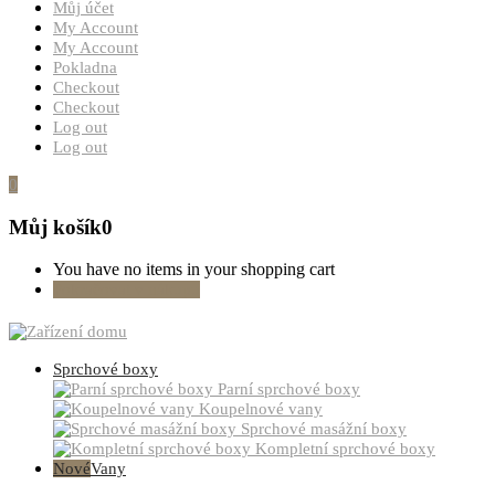
Můj účet
My Account
My Account
Pokladna
Checkout
Checkout
Log out
Log out
0
Můj košík
0
You have no items in your shopping cart
Pokračovat v nákupu
Sprchové boxy
Parní sprchové boxy
Koupelnové vany
Sprchové masážní boxy
Kompletní sprchové boxy
Nové
Vany