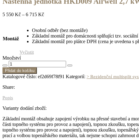
Nástěnná jednotka HKD009 Airwell 2,7 k
5 550
Kč
–
6 715
Kč
Osobní odběr (bez montáže)
Základní montáž pro domácnosti splňujíci tzv. sociál
Montáž
Základní montáž pro plátce DPH (cena je uvedena s p
Vyčistit
Množství
Přidat do košíku
Katalogové číslo:
ef2d69f78f91
Kategorií:
> Rezidenční multisplit sy
Share:
Popis
Varianty dodání zboží:
Základní montáž obsahuje zapojení výrobku na přesné stavební a mo
části topného systému pro provoz a napojení), topnou zkoušku, topená
topného systému pro provoz a napojení), topnou zkoušku, topenářský m
prací a volbou topenářského materiálu, tak nejsme schopni zahrnout