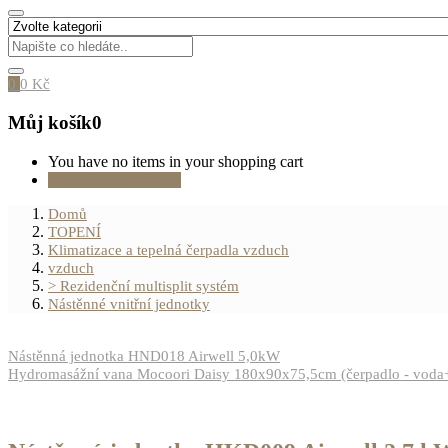
0
0
Kč
Můj košík
0
You have no items in your shopping cart
Pokračovat v nákupu
Domů
TOPENÍ
Klimatizace a tepelná čerpadla vzduch
vzduch
> Rezidenční multisplit systém
Nástěnné vnitřní jednotky
Nástěnná jednotka HND018 Airwell 5,0kW
Hydromasážní vana Mocoori Daisy 180x90x75,5cm (čerpadlo - voda