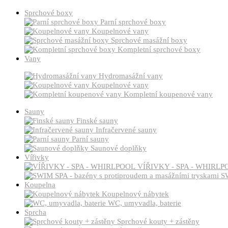
Sprchové boxy
Parní sprchové boxy
Koupelnové vany
Sprchové masážní boxy
Kompletní sprchové boxy
Vany
Hydromasážní vany
Koupelnové vany
Kompletní koupenové vany
Sauny
Finské sauny
Infračervené sauny
Parní sauny
Saunové doplňky
Vířivky
VÍŘIVKY - SPA - WHIRLP
SW
Koupelna
Koupelnový nábytek
WC, umyvadla, baterie
Sprcha
Sprchové kouty + zástěny