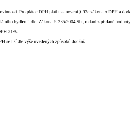
vinnosti. Pro plátce DPH platí ustanovení § 92e zákona o DPH a dod
iálního bydlení“ dle Zákona č. 235/2004 Sb., o dani z přidané hodno
u DPH 21%.
H se liší dle výše uvedených způsobů dodání.