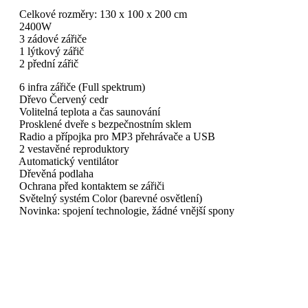
Celkové rozměry: 130 x 100 x 200 cm
2400W
3 zádové zářiče
1 lýtkový zářič
2 přední zářič
6 infra zářiče (Full spektrum)
Dřevo Červený cedr
Volitelná teplota a čas saunování
Prosklené dveře s bezpečnostním sklem
Radio a přípojka pro MP3 přehrávače a USB
2 vestavěné reproduktory
Automatický ventilátor
Dřevěná podlaha
Ochrana před kontaktem se zářiči
Světelný systém Color (barevné osvětlení)
Novinka: spojení technologie, žádné vnější spony