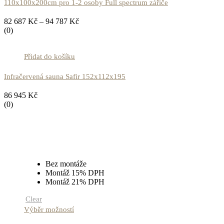
110x100x200cm pro 1-2 osoby Full spectrum zářiče
82 687
Kč
–
94 787
Kč
(0)
Přidat do košíku
Infračervená sauna Safir 152x112x195
86 945
Kč
(0)
Bez montáže
Montáž 15% DPH
Montáž 21% DPH
Clear
Výběr možností