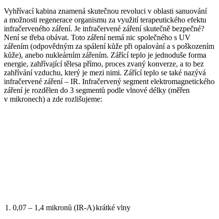
Vyhřívací kabina znamená skutečnou revoluci v oblasti sanuování
a možnosti regenerace organismu za využití terapeutického efektu
infračerveného záření. Je infračervené záření skutečně bezpečné?
Není se třeba obávat. Toto záření nemá nic společného s UV
zářením (odpovědným za spálení kůže při opalování a s poškozením
kůže), anebo nukleárním zářením. Zářící teplo je jednoduše forma
energie, zahřívající tělesa přímo, proces zvaný konverze, a to bez
zahřívání vzduchu, který je mezi nimi. Zářící teplo se také nazývá
infračervené záření – IR. Infračervený segment elektromagnetického
záření je rozdělen do 3 segmentů podle vlnové délky (měřen
v mikronech) a zde rozlišujeme:
1. 0,07 – 1,4 mikronů (IR-A)
krátké vlny