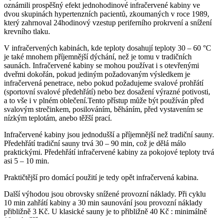
oznámili prospěšný efekt jednohodinové infračervené kabiny ve
dvou skupinách hypertenzních pacientů, zkoumaných v roce 1989,
který zahrnoval 24hodinový vzestup periferního prokrvení a snížení
krevního tlaku.
V infračervených kabinách, kde teploty dosahují teploty 30 – 60 °C
je také mnohem příjemnější dýchání, než je tomu v tradičních
saunách. Infračervené kabiny se mohou používat i s otevřenými
dveřmi dokořán, pokud jediným požadovaným výsledkem je
infračervená penetrace, nebo pokud požadujeme svalové prohřátí
(sportovní svalové předehřátí) nebo bez dosažení výrazné potivosti,
a to vše i v plném oblečení.Tento přístup může být používán před
svalovým strečinkem, posilováním, běháním, před vystavením se
nízkým teplotám, anebo těžší prací.
Infračervené kabiny jsou jednodušší a příjemnější než tradiční sauny.
Předehřátí tradiční sauny trvá 30 – 90 min, což je dělá málo
praktickými. Předehřátí infračervené kabiny za pokojové teploty trvá
asi 5 – 10 min.
Praktičtější pro domácí použití je tedy opět infračervená kabina.
Další výhodou jsou obrovsky snížené provozní náklady. Při cyklu
10 min zahřátí kabiny a 30 min saunování jsou provozní náklady
přibližně 3 Kč. U klasické sauny je to přibližně 40 Kč : minimálně