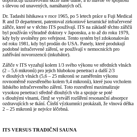
doporučují uzdravování skrze naše dlaně, a to hlavně ve spojitosti
s úlevou od unavených, namáhaných očí.
Dr. Tadashi Ishikawa v roce 1965, po 5 letech práce u Fuji Medical
R and D department, patentoval zirkoniové keramické infračervené
zářiče, které se v těchto ITS používají. ITS na základě těchto zářičů
byl používán výhradně doktory v Japonsku, a to až do roku 1979,
kdy byly uvolněny pro veřejnost. Tento systém byl zdokonalován
od roku 1981, kdy byl prodán do USA. Panely, které produkují
podobné infračervené záření, se používají v nemocnicích pro
zahřívání novorozenců (inkubátor).
Zářiče v ITS vyzařují kolem 1/3 svého výkonu ve středních vlnách
(2 – 5,6 mikronů) pro jejich hlubokou penetraci a další 2/3
v dlouhých vlnách (5,6 – 25 mikronů se zaměřením výkonu
rovnoměrně rozestřeného kolem 9,4 mikronů), které jsou vrcholem
lidského infračerveného záření. Toto rozestření maximalizuje
vysokou penetraci středně dlouhých vln a spojuje se poté
s dlouhými vlnami, čímž se vytváří rozšíření resonanční absorpce
ozdravujících se tkání. Čínští výzkumníci prokázali, že vlnová délka
2 – 25 mikronů je nejvíce léčebná.
ITS VERSUS TRADIČNÍ SAUNA