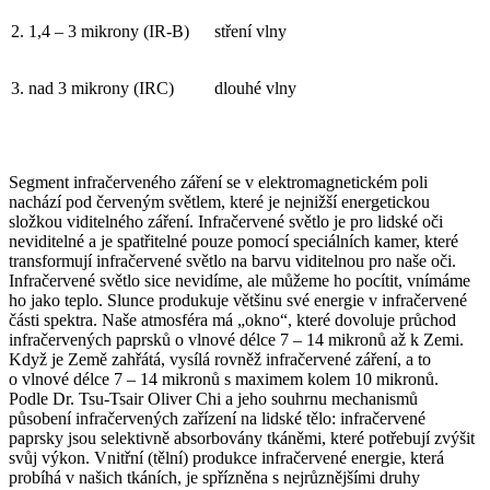
2. 1,4 – 3 mikrony (IR-B)
stření vlny
3. nad 3 mikrony (IRC)
dlouhé vlny
Segment infračerveného záření se v elektromagnetickém poli
nachází pod červeným světlem, které je nejnižší energetickou
složkou viditelného záření. Infračervené světlo je pro lidské oči
neviditelné a je spatřitelné pouze pomocí speciálních kamer, které
transformují infračervené světlo na barvu viditelnou pro naše oči.
Infračervené světlo sice nevidíme, ale můžeme ho pocítit, vnímáme
ho jako teplo. Slunce produkuje většinu své energie v infračervené
části spektra. Naše atmosféra má „okno“, které dovoluje průchod
infračervených paprsků o vlnové délce 7 – 14 mikronů až k Zemi.
Když je Země zahřátá, vysílá rovněž infračervené záření, a to
o vlnové délce 7 – 14 mikronů s maximem kolem 10 mikronů.
Podle Dr. Tsu-Tsair Oliver Chi a jeho souhrnu mechanismů
působení infračervených zařízení na lidské tělo: infračervené
paprsky jsou selektivně absorbovány tkáněmi, které potřebují zvýšit
svůj výkon. Vnitřní (tělní) produkce infračervené energie, která
probíhá v našich tkáních, je spřízněna s nejrůznějšími druhy