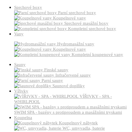
Sprchové boxy
Parní sprchové boxy
Koupelnové vany
Sprchové masážní boxy
Kompletní sprchové boxy
Vany
Hydromasážní vany
Koupelnové vany
Kompletní koupenové vany
Sauny
Finské sauny
Infračervené sauny
Parní sauny
Saunové doplňky
Vířivky
VÍŘIVKY - SPA -
WHIRLPOOL
SWIM SPA - bazény s protiproudem a masážními tryskami
Koupelna
Koupelnový nábytek
WC, umyvadla, baterie