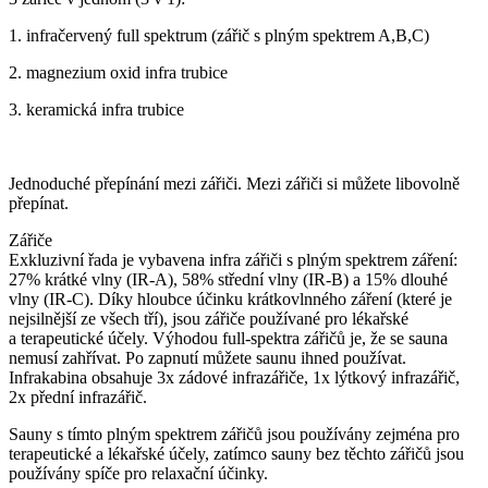
1. infračervený full spektrum (zářič s plným spektrem A,B,C)
2. magnezium oxid infra trubice
3. keramická infra trubice
Jednoduché přepínání mezi zářiči. Mezi zářiči si můžete libovolně
přepínat.
Zářiče
Exkluzivní řada je vybavena infra zářiči s plným spektrem záření:
27% krátké vlny (IR-A), 58% střední vlny (IR-B) a 15% dlouhé
vlny (IR-C). Díky hloubce účinku krátkovlnného záření (které je
nejsilnější ze všech tří), jsou zářiče používané pro lékařské
a terapeutické účely. Výhodou full-spektra zářičů je, že se sauna
nemusí zahřívat. Po zapnutí můžete saunu ihned používat.
Infrakabina obsahuje 3x zádové infrazářiče, 1x lýtkový infrazářič,
2x přední infrazářič.
Sauny s tímto plným spektrem zářičů jsou používány zejména pro
terapeutické a lékařské účely, zatímco sauny bez těchto zářičů jsou
používány spíče pro relaxační účinky.