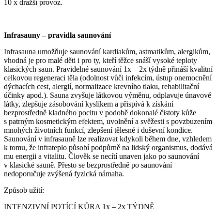
10 x dražší provoz.
Infrasauny – pravidla saunování
Infrasauna umožňuje saunování kardiakům, astmatikům, alergikům,
vhodná je pro malé děti i pro ty, kteří těžce snáší vysoké teploty
klasických saun. Pravidelné saunování 1x – 2x týdně přináší kvalitní
celkovou regeneraci těla (odolnost vůči infekcím, ústup onemocnění
dýchacích cest, alergií, normalizace krevního tlaku, rehabilitační
účinky apod.). Sauna zvyšuje látkovou výměnu, odplavuje únavové
látky, zlepšuje zásobování kyslíkem a přispívá k získání
bezprostředně kladného pocitu v podobě dokonalé čistoty kůže
s patrným kosmetickým efektem, uvolnění a svěžesti s povzbuzením
mnohých životních funkcí, zlepšení tělesné i duševní kondice.
Saunování v infrasauně lze realizovat kdykoli během dne, vzhledem
k tomu, že infrateplo působí podpůrně na lidský organismus, dodává
mu energii a vitalitu. Člověk se necítí unaven jako po saunování
v klasické sauně. Přesto se bezprostředně po saunování
nedoporučuje zvýšená fyzická námaha.
Způsob užití:
INTENZIVNÍ POTÍCÍ KŮRA 1x – 2x TÝDNĚ