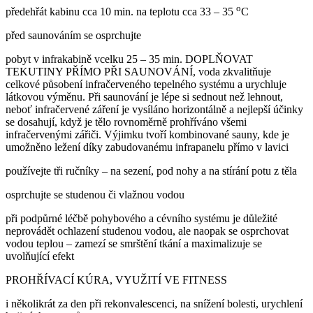
o
předehřát kabinu cca 10 min. na teplotu cca 33 – 35
C
před saunováním se osprchujte
pobyt v infrakabině vcelku 25 – 35 min. DOPLŇOVAT
TEKUTINY PŘÍMO PŘI SAUNOVÁNÍ, voda zkvalitňuje
celkové působení infračerveného tepelného systému a urychluje
látkovou výměnu. Při saunování je lépe si sednout než lehnout,
neboť infračervené záření je vysíláno horizontálně a nejlepší účinky
se dosahují, když je tělo rovnoměrně prohříváno všemi
infračervenými zářiči. Výjimku tvoří kombinované sauny, kde je
umožněno ležení díky zabudovanému infrapanelu přímo v lavici
používejte tři ručníky – na sezení, pod nohy a na stírání potu z těla
osprchujte se studenou či vlažnou vodou
při podpůrné léčbě pohybového a cévního systému je důležité
neprovádět ochlazení studenou vodou, ale naopak se osprchovat
vodou teplou – zamezí se smrštění tkání a maximalizuje se
uvolňující efekt
PROHŘÍVACÍ KÚRA, VYUŽITÍ VE FITNESS
i několikrát za den při rekonvalescenci, na snížení bolesti, urychlení