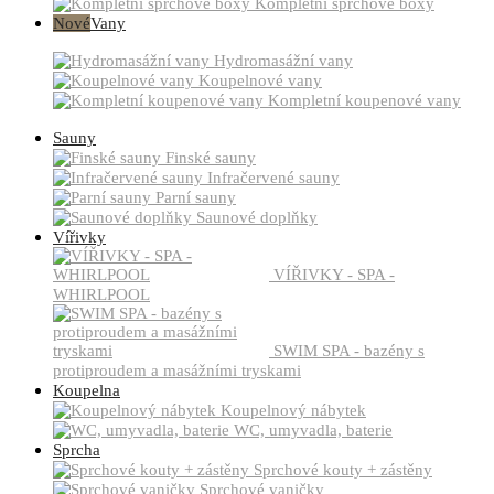
Kompletní sprchové boxy
Nové
Vany
Hydromasážní vany
Koupelnové vany
Kompletní koupenové vany
Sauny
Finské sauny
Infračervené sauny
Parní sauny
Saunové doplňky
Vířivky
VÍŘIVKY - SPA -
WHIRLPOOL
SWIM SPA - bazény s
protiproudem a masážními tryskami
Koupelna
Koupelnový nábytek
WC, umyvadla, baterie
Sprcha
Sprchové kouty + zástěny
Sprchové vaničky