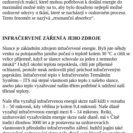
ozdravných reakcí, které mohou potřebovat k dodání energie do
maximální možné míry na to, aby bylo dosaženo nejlepší možné
ozdravné odezvy u tkání, které se nacházejí v ozdravném procesu.
Tento fenomén se nazývá „resonanční absorbce“.
INFRAČERVENÉ ZÁŘENÍ A JEHO ZDROJE
Slunce je základním zdrojem infračervené energie. Byli jste někdy
venku za polojasného jarního počasí o teplotě kolem 30 °C a cítili se
velice příjemně, když se slunce schovalo za jeden z nemnoho
mraků“ I když okolní teplota nepoklesla, cítili jste příjemné
ochlazení, protože mrak nedovolil plný průchod infračerveným
paprskům. Infračervené teplo v Infračerveném Termálním
Systému – ITS má stejné vlastnosti jako teplo z našeho slunce,
anebo jako teplo vyzařované naším tělem potřebné k udržení naší
tělesné teploty.
Naše těla vyzařují infračervenou energii skrze naší kůži v rozsahu
3 – 50 mikronů, kdy většina je kolem 9,4 mikronů. Naše dlaně
vyzařují infračervenou energii mezi 8 – 14 mikrony. Reiki,
uzdravování vyzařováním energie skrze naše dlaně, má v Číně
tradici dlouhou 3000 let a je postavena na uzdravovacích
vlastnostech přírodního infračerveného záření. Indičtí jogíni také