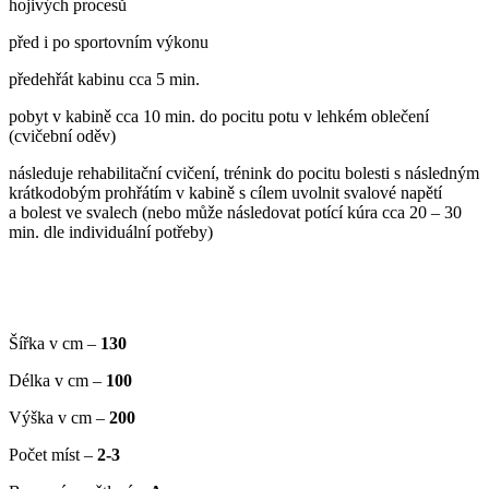
hojivých procesů
před i po sportovním výkonu
předehřát kabinu cca 5 min.
pobyt v kabině cca 10 min. do pocitu potu v lehkém oblečení
(cvičební oděv)
následuje rehabilitační cvičení, trénink do pocitu bolesti s následným
krátkodobým prohřátím v kabině s cílem uvolnit svalové napětí
a bolest ve svalech (nebo může následovat potící kúra cca 20 – 30
min. dle individuální potřeby)
Šířka v cm –
130
Délka v cm –
100
Výška v cm –
200
Počet míst –
2-3