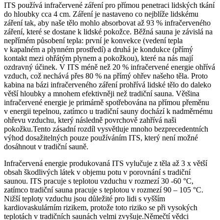
ITS používá infračervené záření pro přímou penetraci lidských tkání
do hloubky cca 4 cm. Záření je nastaveno co nejblíže lidskému
záření tak, aby naše tělo mohlo absorbovat až 93 % infračerveného
záření, které se dostane k lidské pokožce. Běžná sauna je závislá na
nepřímém působení tepla: první je konvekce (vedení tepla
v kapalném a plynném prostředí) a druhá je kondukce (přímý
kontakt mezi ohřátým plynem a pokožkou), které na nás mají
ozdravný účinek. V ITS méně než 20 % infračervené energie ohřívá
vzduch, což nechává přes 80 % na přímý ohřev našeho těla. Proto
kabina na bázi infračerveného záření prohřívá lidské tělo do daleko
větší hloubky a mnohem efektivněji než tradiční sauna. Většina
infračervené energie je primárně spotřebována na přímou přeměnu
v energii tepelnou, zatímco u tradiční sauny dochází k nadměrnému
ohřevu vzduchu, který následně povrchově zahřívá naši
pokožku.Tento zásadní rozdíl vysvětluje mnoho bezprecedentních
výhod dosažitelných pouze používáním ITS, který není možné
dosáhnout v tradiční sauně.
Infračervená energie produkovaná ITS vylučuje z těla až 3 x větší
obsah škodlivých látek v objemu potu v porovnání s tradiční
saunou. ITS pracuje s teplotou vzduchu v rozmezí 30 -60 °C,
zatímco tradiční sauna pracuje s teplotou v rozmezí 90 – 105 °C.
Nižší teploty vzduchu jsou důležité pro lidi s vyšším
kardiovaskulárním rizikem, protože toto riziko se při vysokých
teplotách v tradičních saunách velmi zvyšuje.Němečtí vědci