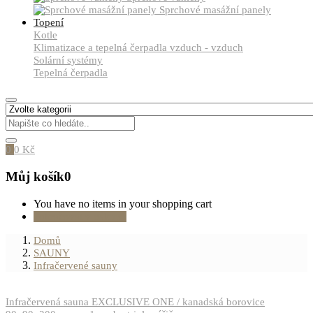
Sprchové masážní panely
Topení
Kotle
Klimatizace a tepelná čerpadla vzduch - vzduch
Solární systémy
Tepelná čerpadla
0
0
Kč
Můj košík
0
You have no items in your shopping cart
Pokračovat v nákupu
Domů
SAUNY
Infračervené sauny
Infračervená sauna EXCLUSIVE ONE / kanadská borovice