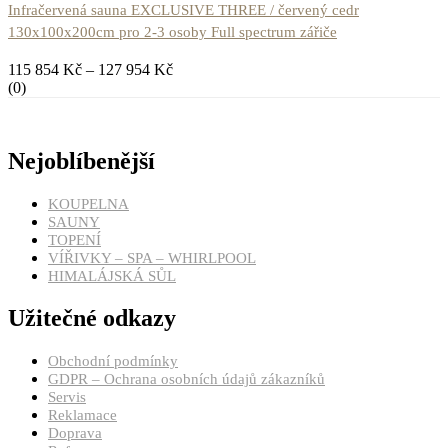
Infračervená sauna EXCLUSIVE THREE / červený cedr
130x100x200cm pro 2-3 osoby Full spectrum zářiče
115 854
Kč
–
127 954
Kč
(0)
Nejoblíbenější
KOUPELNA
SAUNY
TOPENÍ
VÍŘIVKY – SPA – WHIRLPOOL
HIMALÁJSKÁ SŮL
Užitečné odkazy
Obchodní podmínky
GDPR – Ochrana osobních údajů zákazníků
Servis
Reklamace
Doprava