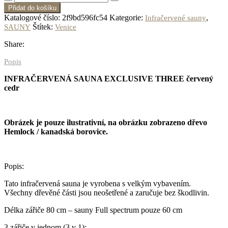
Přidat do košíku
Katalogové číslo:
2f9bd596fc54
Kategorie:
,
Infračervené sauny
Štítek:
SAUNY
Venice
Share:
Popis
INFRAČERVENÁ SAUNA EXCLUSIVE THREE červený
cedr
Obrázek je pouze ilustrativní, na obrázku zobrazeno dřevo
Hemlock / kanadská borovice.
Popis:
Tato infračervená sauna je vyrobena s velkým vybavením.
Všechny dřevěné části jsou neošetřené a zaručuje bez škodlivin.
Délka zářiče 80 cm – sauny Full spectrum pouze 60 cm
3 zářiče v jednom (3 v 1):