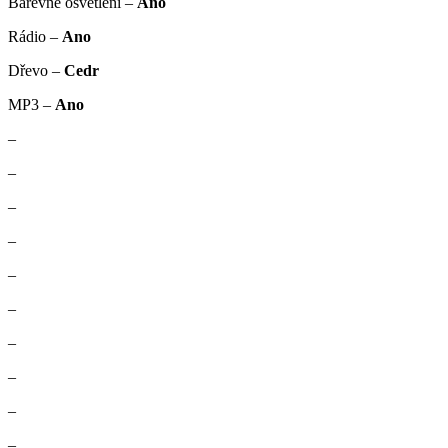
Barevné osvětlení –
Ano
Rádio –
Ano
Dřevo –
Cedr
MP3 –
Ano
–
–
–
–
–
–
–
–
–
–