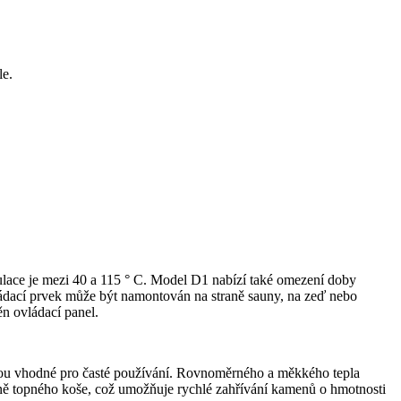
le.
ulace je mezi 40 a 115 ° C. Model D1 nabízí také omezení doby
Ovládací prvek může být namontován na straně sauny, na zeď nebo
ěn ovládací panel.
jsou vhodné pro časté používání. Rovnoměrného a měkkého tepla
aně topného koše, což umožňuje rychlé zahřívání kamenů o hmotnosti