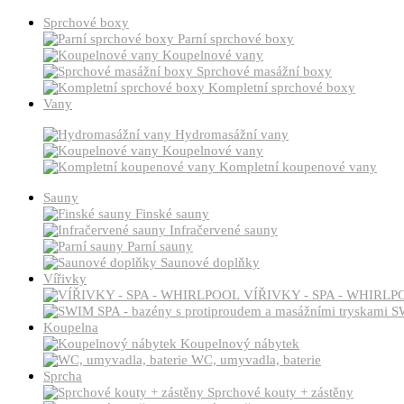
Sprchové boxy
Parní sprchové boxy
Koupelnové vany
Sprchové masážní boxy
Kompletní sprchové boxy
Vany
Hydromasážní vany
Koupelnové vany
Kompletní koupenové vany
Sauny
Finské sauny
Infračervené sauny
Parní sauny
Saunové doplňky
Vířivky
VÍŘIVKY - SPA - WHIRLP
SW
Koupelna
Koupelnový nábytek
WC, umyvadla, baterie
Sprcha
Sprchové kouty + zástěny