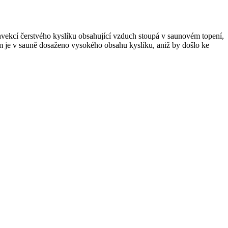
vekcí čerst
vého
kyslík
u
obsahující vzduch stoupá v saunovém topení,
m je v sauně dosaženo vysokého obsahu kyslíku, aniž by došlo ke