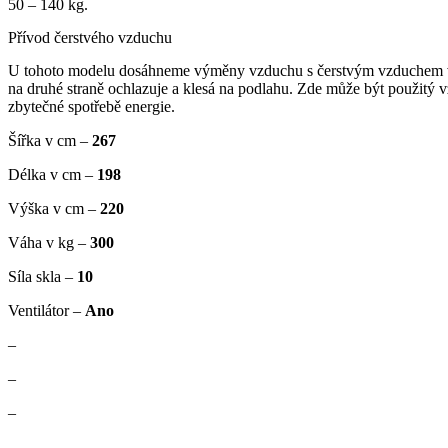
50 – 140 kg.
Přívod čerstvého vzduchu
U tohoto modelu dosáhneme výměny vzduchu s čerstvým vzduchem v s
na druhé straně ochlazuje a klesá na podlahu. Zde může být použitý
zbytečné spotřebě energie.
Šířka v cm –
267
Délka v cm –
198
Výška v cm –
220
Váha v kg –
300
Síla skla –
10
Ventilátor –
Ano
–
–
–
–