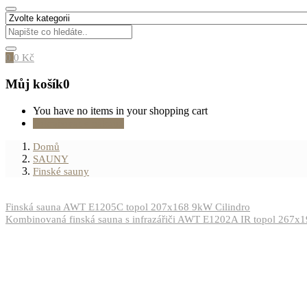
0
0
Kč
Můj košík
0
You have no items in your shopping cart
Pokračovat v nákupu
Domů
SAUNY
Finské sauny
Finská sauna AWT E1205C topol 207x168 9kW Cilindro
Kombinovaná finská sauna s infrazářiči AWT E1202A IR topol 267x