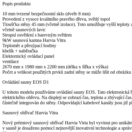
Popis produktu
10 mm tvrzené bezpečnostní sklo (dveře 8 mm)
Provedení
z vysoce kvalitního pravého dřeva,
světl
ý
topol
Tloušťka stěny 45 mm (včetně izolace). To
to
umožňuje vyšší teploty a
včetně saunových lavic
Stropní osvětlení
s
barevným světlem
9kW saunová kamna Harvia Vitra
Teploměr a přesýpací hodiny
kbelík +
naběračka
Elektornický
ovládací panel
ventilace
2670 mm x 1980 mm x 2200 mm (délka x šířka x výška)
Počet a velikost použitých prvků zadní stěny se může lišit od obrázku 
Ovládání sauny EOS D1
U tohoto modelu používáme ovládání sauny EOS. Tato elektronická říd
elektrického ohřevu. Na displeji se zobrazí čas, teplota a zbývající 
částečně integrován do stěny. Odpovídající kabelové kanály jsou již 
Saunový ohřívač Harvia Vitra
Nový prémiový saunový ohřívač Harvia Virta byl vyvinut pro unikát
v sauně je dosaženo pomocí nejnovější inovativní technologie a spr