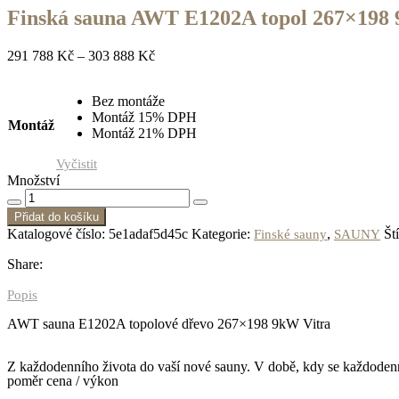
Finská sauna AWT E1202A topol 267×198 
291 788
Kč
–
303 888
Kč
Bez montáže
Montáž 15% DPH
Montáž
Montáž 21% DPH
Vyčistit
Množství
Přidat do košíku
Katalogové číslo:
5e1adaf5d45c
Kategorie:
,
Št
Finské sauny
SAUNY
Share:
Popis
AWT sauna E1202A topolové dřevo 267×198 9kW Vitra
Z každodenního života do vaší nové sauny. V době, kdy
s
e každodenn
poměr cena / výkon