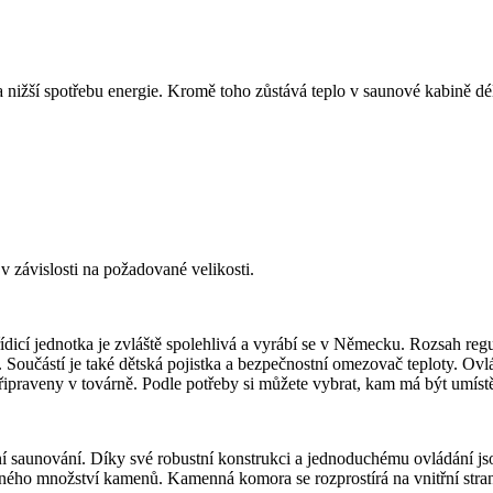
 nižší spotřebu energie. Kromě toho zůstává teplo v
saunové
kabině dé
v závislosti na požadované velikosti.
icí jednotka je zvláště spolehlivá a vyrábí se v Německu. Rozsah reg
čas. Součástí je také dětská pojistka a bezpečnostní omezovač teploty. 
připraveny v továrně. Podle potřeby si můžete vybrat, kam má být umíst
ní saunování. Díky své robustní konstrukci a jednoduchému ovládání 
ávného množství kamenů. Kamenná komora se rozprostírá na vnitřní str