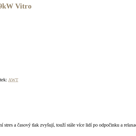
9kW Vitro
ítek:
AWT
í stres a časový tlak zvyšují, touží stále více lidí po odpočinku a rela