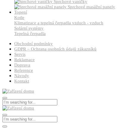
Sprchové vaničky
Sprchové masážní panely
Topení
Kotle
Klimatizace a tepelná čerpadla vzduch - vzduch
Solární systémy
Tepelná čerpadla
Obchodní podmínky
GDPR – Ochrana osobních údajů zákazníků
Servis
Reklamace
Doprava
Reference
Návody
Kontakt