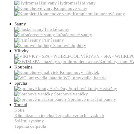
Hydromasážní vany
Koupelnové vany
Kompletní koupenové vany
Sauny
Finské sauny
Infračervené sauny
Parní sauny
Saunové doplňky
Vířivky
VÍŘIVKY - SPA - WHIRLP
SW
Koupelna
Koupelnový nábytek
WC, umyvadla, baterie
Sprcha
Sprchové kouty + zástěny
Sprchové vaničky
Sprchové masážní panely
Topení
Kotle
Klimatizace a tepelná čerpadla vzduch - vzduch
Solární systémy
Tepelná čerpadla