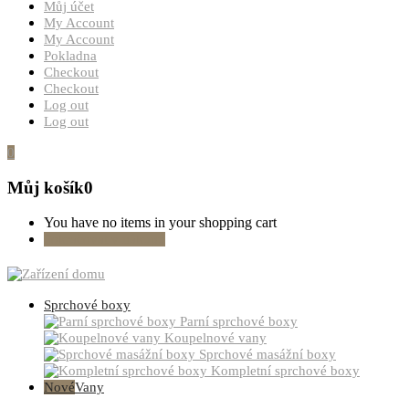
Můj účet
My Account
My Account
Pokladna
Checkout
Checkout
Log out
Log out
0
Můj košík
0
You have no items in your shopping cart
Pokračovat v nákupu
Sprchové boxy
Parní sprchové boxy
Koupelnové vany
Sprchové masážní boxy
Kompletní sprchové boxy
Nové
Vany