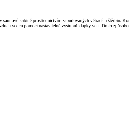
aunové kabině prostřednictvím zabudovaných větracích štěrbin. Kon
 vzduch veden pomocí nastavitelné výstupní klapky ven. Tímto způsobe