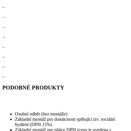
–
–
–
–
–
–
–
–
PODOBNÉ PRODUKTY
Osobní odběr (bez montáže)
Základní montáž pro domácnosti splňujíci tzv. sociální
bydlení (DPH 15%)
Základní montáž pro plátce DPH (cena je uvedena s