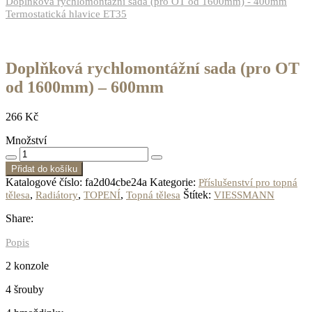
Doplňková rychlomontážní sada (pro OT od 1600mm) - 400mm
Termostatická hlavice ET35
Doplňková rychlomontážní sada (pro OT
od 1600mm) – 600mm
266
Kč
Množství
Přidat do košíku
Katalogové číslo:
fa2d04cbe24a
Kategorie:
Příslušenství pro topná
,
,
,
Štítek:
tělesa
Radiátory
TOPENÍ
Topná tělesa
VIESSMANN
Share:
Popis
2 konzole
4 šrouby