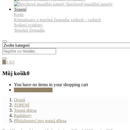
Sprchové masážní panely
Topení
Kotle
Klimatizace a tepelná čerpadla vzduch - vzduch
Solární systémy
Tepelná čerpadla
0
0
Kč
Můj košík
0
You have no items in your shopping cart
Pokračovat v nákupu
Domů
TOPENÍ
Topná tělesa
Radiátory
Příslušenství pro topná tělesa