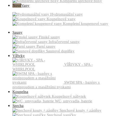
Kompletní sprchové boxy
Nové
Vany
Hydromasážní vany
Koupelnové vany
Kompletní koupenové vany
Sauny
Finské sauny
Infračervené sauny
Parní sauny
Saunové doplňky
Vířivky
VÍŘIVKY - SPA -
WHIRLPOOL
SWIM SPA - bazény s
protiproudem a masážními tryskami
Koupelna
Koupelnový nábytek
WC, umyvadla, baterie
Sprcha
Sprchové kouty + zástěny
Sprchové vaničky