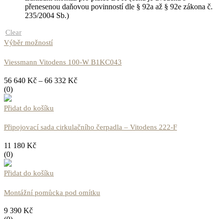
přenesenou daňovou povinností dle § 92a až § 92e zákona č.
235/2004 Sb.)
Clear
Výběr možností
Viessmann Vitodens 100-W B1KC043
56 640
Kč
–
66 332
Kč
(0)
Přidat do košíku
Připojovací sada cirkulačního čerpadla – Vitodens 222-F
11 180
Kč
(0)
Přidat do košíku
Montážní pomůcka pod omítku
9 390
Kč