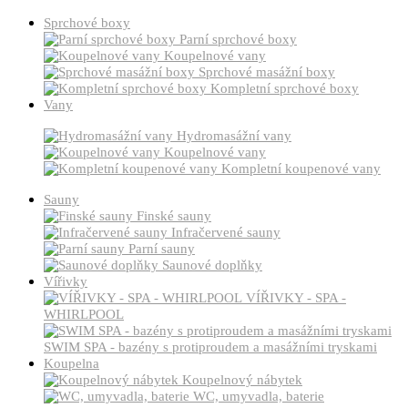
Sprchové boxy
Parní sprchové boxy
Koupelnové vany
Sprchové masážní boxy
Kompletní sprchové boxy
Vany
Hydromasážní vany
Koupelnové vany
Kompletní koupenové vany
Sauny
Finské sauny
Infračervené sauny
Parní sauny
Saunové doplňky
Vířivky
VÍŘIVKY - SPA -
WHIRLPOOL
SWIM SPA - bazény s protiproudem a masážními tryskami
Koupelna
Koupelnový nábytek
WC, umyvadla, baterie