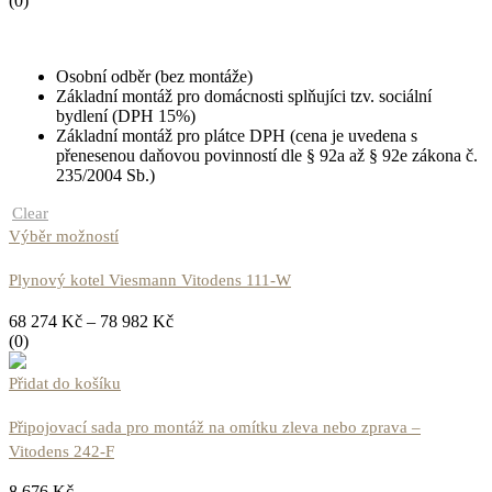
(0)
Osobní odběr (bez montáže)
Základní montáž pro domácnosti splňujíci tzv. sociální
bydlení (DPH 15%)
Základní montáž pro plátce DPH (cena je uvedena s
přenesenou daňovou povinností dle § 92a až § 92e zákona č.
235/2004 Sb.)
Clear
Výběr možností
Plynový kotel Viesmann Vitodens 111-W
68 274
Kč
–
78 982
Kč
(0)
Přidat do košíku
Připojovací sada pro montáž na omítku zleva nebo zprava –
Vitodens 242-F
8 676
Kč