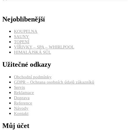
Nejoblíbenější
KOUPELNA
SAUNY
TOPENÍ
VÍŘIVKY – SPA – WHIRLPOOL
HIMALÁJSKÁ SŮL
Užitečné odkazy
Obchodní podmínky
GDPR – Ochrana osobních údajů zákazníků
Servis
Reklamace
Doprava
Reference
Návody
Kontakt
Můj účet